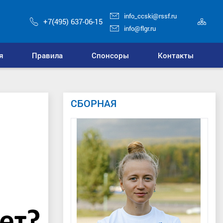
info_ccski@rssf.ru
Кар
+7(495) 637-06-15
сай
info@flgr.ru
я
Правила
Спонсоры
Контакты
СБОРНАЯ