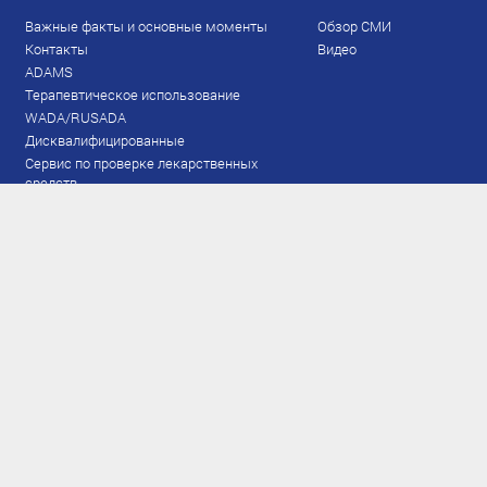
Важные факты и основные моменты
Обзор СМИ
Контакты
Видео
ADAMS
Терапевтическое использование
WADA/RUSADA
Дисквалифицированные
Сервис по проверке лекарственных
средств
Права и обязанности
Документы
Запрещенный список
Тестирование
Рейтинг
Результаты ЭКМ
Сборная
www.flgr-results.ru
Основной состав
Юниорский состав
Тренеры
Специалисты
Аппарат
Лыжероллеры