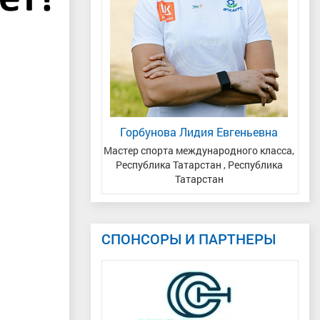
рина Алексеевна
Горбунова Лидия Евгеньевна
Ко
ральский, Тюменская
Мастер спорта международного класса,
М
 г. Тюмень
Республика Татарстан , Республика
Татарстан
СПОНСОРЫ И ПАРТНЕРЫ