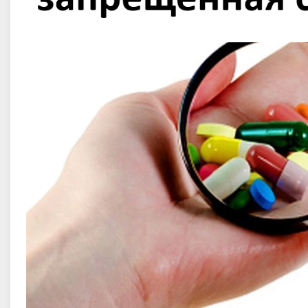
ушкин Иван Андреевич
Ившин Александр Николаев
порта, Уральский, Тюменская
МС, Приволжский, Удмуртская
область, г. Тюмень
Республика с. Якшур-Бодья