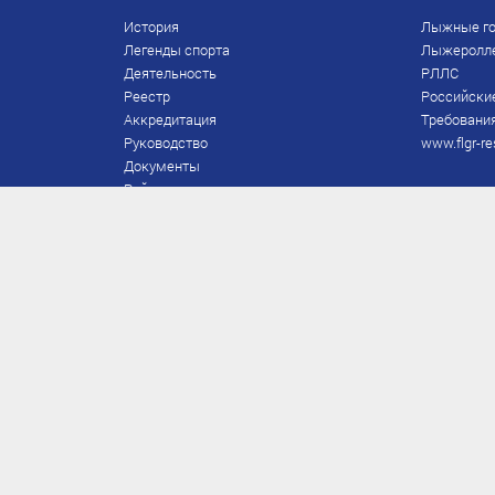
История
Лыжные го
Легенды спорта
Лыжеролл
Деятельность
РЛЛС
Реестр
Российски
Аккредитация
Требования
Руководство
www.flgr-re
Документы
Рейтинг
Награды Федерации
Охрана труда
Правила
Спонсоры
Завершение карьеры
Правила по лыжным гонкам
ЕВСК
FIS/RUS
ТД
Присвоение/подтверждение