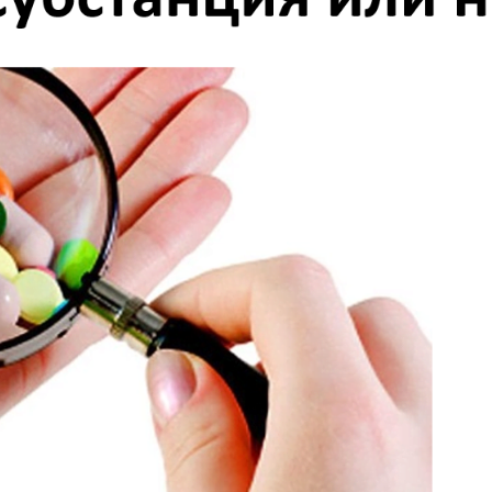
ич
Терентьева Наталья Михайловна
Смирнова Екате
Заслуженный мастер спорта
, Северо-
Мастер спорта
, У
Западный, Республика Татарстан
область,