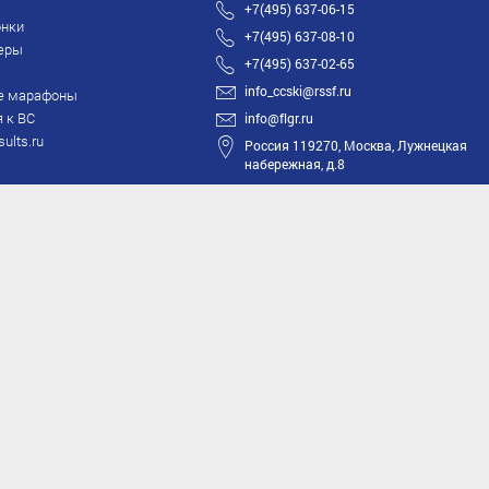
+7(495) 637-06-15
нки
+7(495) 637-08-10
еры
+7(495) 637-02-65
info_ccski@rssf.ru
е марафоны
 к ВС
info@flgr.ru
sults.ru
Россия 119270, Москва, Лужнецкая
набережная, д.8