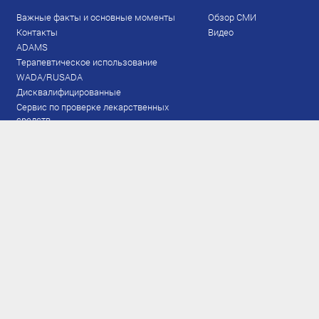
Важные факты и основные моменты
Обзор СМИ
Контакты
Видео
ADAMS
Терапевтическое использование
WADA/RUSADA
Дисквалифицированные
Сервис по проверке лекарственных
средств
Права и обязанности
Документы
Запрещенный список
Тестирование
Рейтинг
Результаты ЭКМ
Сборная
www.flgr-results.ru
Основной состав
Юниорский состав
Тренеры
Специалисты
Аппарат
Лыжероллеры