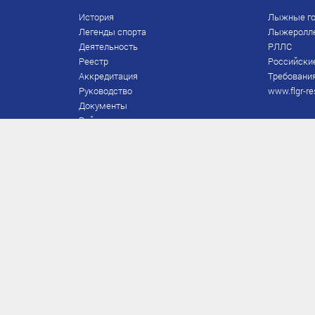
История
Лыжные го
Легенды спорта
Лыжеролл
Деятельность
РЛЛС
Реестр
Российски
Аккредитация
Требования
Руководство
www.flgr-re
Документы
Рейтинг
Награды Федерации
Охрана труда
Правила
Спонсоры
Завершение карьеры
Правила по лыжным гонкам
ЕВСК
FIS/RUS
ТД
Присвоение/подтверждение