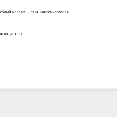
дебный морг №11, ст.м. Кантемировская.
он из центра)
Терентьева Наталья Михайловна
Семиков Ил
Заслуженный мастер спорта
, Северо-
Мастер спорта меж
Западный, Республика Татарстан
Северо-Западный, 
Усть-