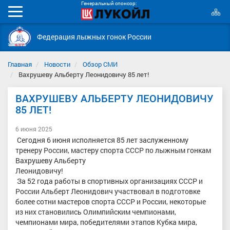
Генеральный спонсор:
К
Мобильное
с
меню
Федерация лыжных гонок России
Главная
Новости
Обзор СМИ
Вахрушеву Альберту Леонидовичу 85 лет!
ВАХРУШЕВУ АЛЬБЕРТУ ЛЕОНИДОВИЧУ
85 ЛЕТ!
6 июня 2025
Сегодня 6 июня исполняется 85 лет заслуженному
тренеру России, мастеру спорта СССР по лыжным гонкам
Вахрушеву Альберту
Леонидовичу!
За 52 года работы в спортивных организациях СССР и
России Альберт Леонидович участвовал в подготовке
более сотни мастеров спорта СССР и России, некоторые
из них становились Олимпийским чемпионами,
чемпионами мира, победителями этапов Кубка мира,