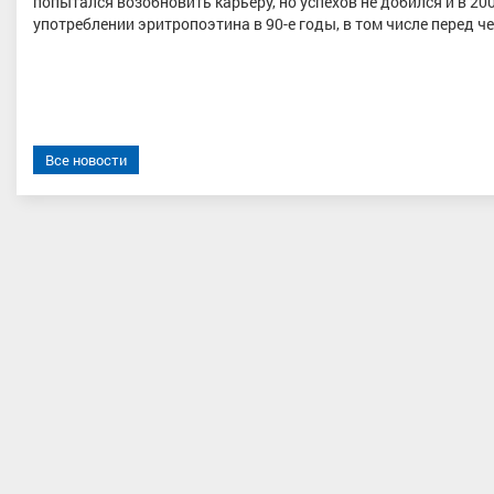
попытался возобновить карьеру, но успехов не добился и в 2
употреблении эритропоэтина в 90-е годы, в том числе перед ч
Все новости
на Екатерина Алексеевна
Лягаева Алина
р спорта, ЦФО, Московская
1 разряд, Тюменская область
область