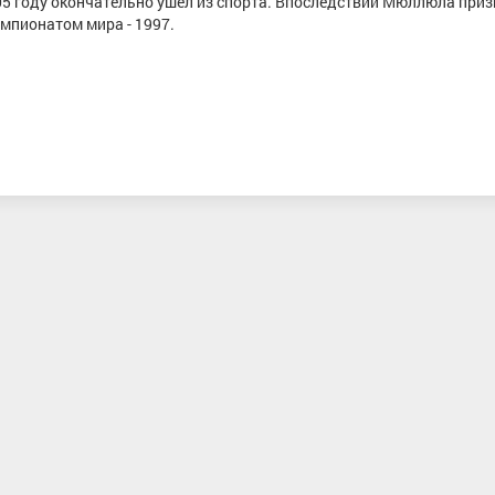
005 году окончательно ушёл из спорта. Впоследствии Мюллюла приз
емпионатом мира - 1997.
Кочегаров Кирилл Александрович
Бекишева Елизав
Мастер спорта, Тюменская область
Мастер спорта, 