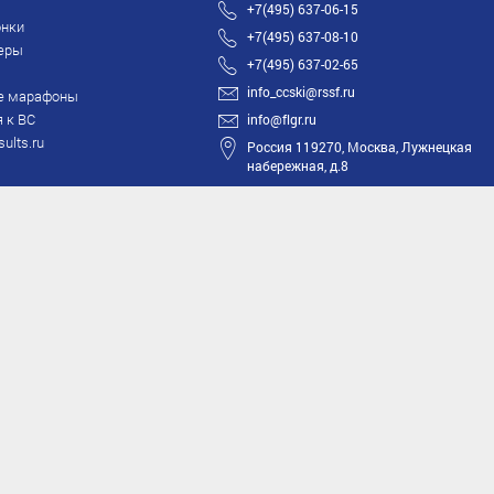
+7(495) 637-06-15
нки
+7(495) 637-08-10
еры
+7(495) 637-02-65
info_ccski@rssf.ru
е марафоны
 к ВС
info@flgr.ru
sults.ru
Россия 119270, Москва, Лужнецкая
набережная, д.8