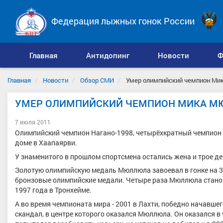
Федерация лыжных гонок России
Главная
Антидопинг
Новости
Ф
Главная
Новости
Обзор СМИ
Умер олимпийский чемпион М
УМЕР ОЛИМПИЙСКИЙ ЧЕМПИОН МИКА 
7 июля 2011
Олимпийский чемпион Нагано-1998, четырёхкратный чемпион
доме в Хаапаярви.
У знаменитого в прошлом спортсмена остались жена и трое дет
Золотую олимпийскую медаль Мюллюла завоевал в гонке на 30 
бронзовые олимпийские медали. Четыре раза Мюллюла стано
1997 года в Тронхейме.
А во время чемпионата мира - 2001 в Лахти, победно начавше
скандал, в центре которого оказался Мюллюла. Он оказался 