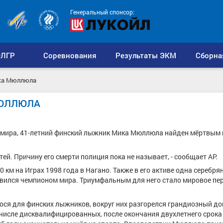
Генеральный спонсор:
ЛГР
Соревнования
Результаты ЭКМ
Сборна
ика Мюллюла
МЮЛЛЮЛА
 мира, 41-летний финский лыжник Мика Мюллюла найден мёртвым 
ей. Причину его смерти полиция пока не называет, - сообщает AP.
км на Играх 1998 года в Нагано. Также в его активе одна серебря
вился чемпионом мира. Триумфальным для него стало мировое пе
гося для финских лыжников, вокруг них разгорелся грандиозный д
в числе дисквалифицированных, после окончания двухлетнего срока