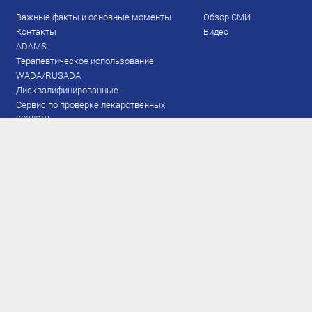
Важные факты и основные моменты
Обзор СМИ
Контакты
Видео
ADAMS
Терапевтическое использование
WADA/RUSADA
Дисквалифицированные
Сервис по проверке лекарственных
средств
Права и обязанности
Документы
Запрещенный список
Тестирование
Рейтинг
Результаты ЭКМ
Сборная
www.flgr-results.ru
Основной состав
Юниорский состав
Тренеры
Специалисты
Аппарат
Лыжероллеры