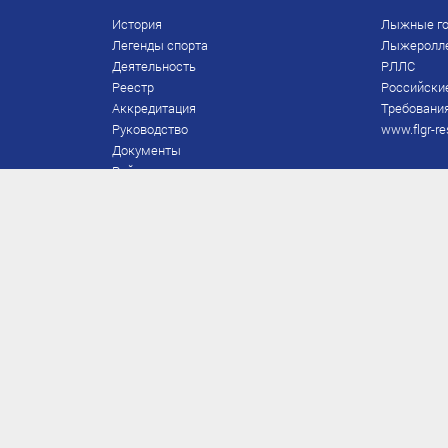
История
Лыжные го
Легенды спорта
Лыжеролл
Деятельность
РЛЛС
Реестр
Российски
Аккредитация
Требования
Руководство
www.flgr-re
Документы
Рейтинг
Награды Федерации
Охрана труда
Правила
Спонсоры
Завершение карьеры
Правила по лыжным гонкам
ЕВСК
FIS/RUS
ТД
Присвоение/подтверждение