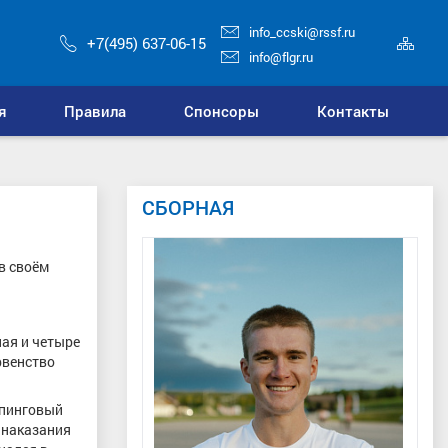
info_ccski@rssf.ru
Кар
+7(495) 637-06-15
сай
info@flgr.ru
я
Правила
Спонсоры
Контакты
СБОРНАЯ
в своём
ная и четыре
рвенство
опинговый
 наказания