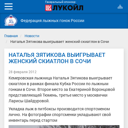
Генеральный спонсор:
К
Мобильное
с
меню
Федерация лыжных гонок России
Главная
Новости
Наталья Зятикова выигрывает женский скиатлон в Сочи
НАТАЛЬЯ ЗЯТИКОВА ВЫИГРЫВАЕТ
ЖЕНСКИЙ СКИАТЛОН В СОЧИ
28 февраля 2012
Кемеровская лыжница Наталья Зятикова выигрывает
скиатлон в рамках финала Кубка России по лыжным
гонкам в Сочи. Второе место за Екатериной Воронцовой
представляющей Тюмень, третье место у москвички
Ларисы Шайдуровой.
Укладка лыж в питбоксы производится спортсменом
лично. На фотографии спортсменки укладывают свой
инвентарь перед стартом