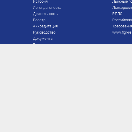
История
Лыжные го
Легенды спорта
Лыжеролл
Деятельность
РЛЛС
Реестр
Российски
Аккредитация
Требования
Руководство
www.flgr-re
Документы
Рейтинг
Награды Федерации
Охрана труда
Правила
Спонсоры
Завершение карьеры
Правила по лыжным гонкам
ЕВСК
FIS/RUS
ТД
Присвоение/подтверждение
Приказы по судьям