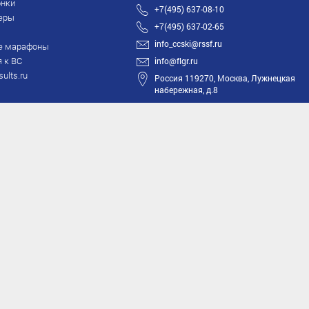
нки
+7(495) 637-08-10
еры
+7(495) 637-02-65
info_ccski@rssf.ru
е марафоны
 к ВС
info@flgr.ru
sults.ru
Россия 119270, Москва, Лужнецкая
набережная, д.8