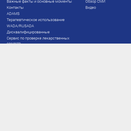
Важные факты и основные моменты
Обзор СМИ
Контакты
Видео
ADAMS
Терапевтическое использование
WADA/RUSADA
Дисквалифицированные
Сервис по проверке лекарственных
средств
Права и обязанности
Документы
Запрещенный список
Тестирование
Рейтинг
Результаты ЭКМ
Сборная
www.flgr-results.ru
Основной состав
Юниорский состав
Тренеры
Специалисты
Аппарат
Лыжероллеры