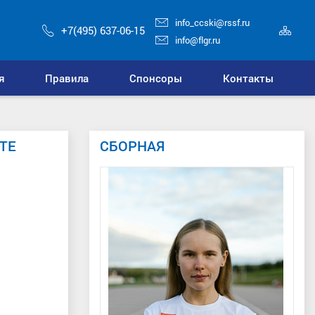
info_ccski@rssf.ru
Кар
+7(495) 637-06-15
сай
info@flgr.ru
я
Правила
Спонсоры
Контакты
ТЕ
СБОРНАЯ