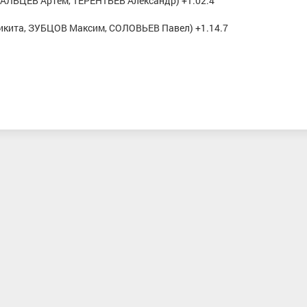
МАЛЬЦЕВ Артем, ТЕРЕНТЬЕВ Александр) +1.02.4
кита, ЗУБЦОВ Максим, СОЛОВЬЕВ Павел) +1.14.7
вна
Фадеев Никита
Крупицкая Ев
еро-
Мастер спорта, Республика Татарстан
МС, Северо-Западный
н