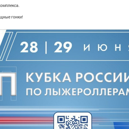
комплекса.
щные гонки!
а
Терентьев Александр Васильевич
Терентьева Нат
Заслуженный мастер спорта, Северо-
Заслуженный маст
Западный, Ленинградская область/
Западный, Респ
Ненецкий АО