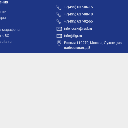
ания
+7(495) 637-06-15
нки
+7(495) 637-08-10
еры
+7(495) 637-02-65
info_ccski@rssf.ru
е марафоны
 к ВС
info@flgr.ru
sults.ru
Россия 119270, Москва, Лужнецкая
набережная, д.8