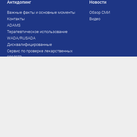
Антидопинг
Новости
Важные факты и основные моменты
Обзор СМИ
Контакты
Видео
ADAMS
Терапевтическое использование
WADA/RUSADA
Дисквалифицированные
Сервис по проверке лекарственных
средств
Права и обязанности
Документы
Запрещенный список
Тестирование
Рейтинг
Результаты ЭКМ
Сборная
www.flgr-results.ru
Основной состав
Юниорский состав
Тренеры
Специалисты
Аппарат