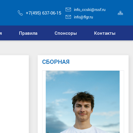
info_ccski@rssf.ru
Кар
+7(495) 637-06-15
сай
info@flgr.ru
я
Правила
Спонсоры
Контакты
СБОРНАЯ