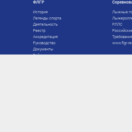
ФЛГР
Соревнов
История
Лыжные го
Легенды спорта
Лыжеролл
Деятельность
РЛЛС
Реестр
Российски
Аккредитация
Требования
Руководство
www.flgr-re
Документы
Рейтинг
Награды Федерации
Охрана труда
Правила
Спонсоры
Завершение карьеры
Правила по лыжным гонкам
ЕВСК
FIS/RUS
ТД