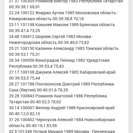
21 37 100305 Романов Виктор 1983 Республика Татарстан
00:39:38,1 69,91
22 24 100122 Жмурко Артем 1985 Московская область -
Кемеровская область 00:39:38,8 70,18
23 11 101198 Ковалев Максим 1989 Брянская область
00:39:47,4 73,25
24 48 100412 Ширяев Сергей 1983 Москва -
Нижегородская область 00:39:49,0 73,82
25 21 100150 Калинин Александр 1983 Томская область
00:39:53,1 75,31
26 34 100056 Виноградов Леонид 1982 Удмуртская
Республика 00:39:53,4 75,43
27 17 100108 Джумов Алексей 1983 Хабаровский край
00:39:53,5 75,44
28 27 101788 Плосконосов Дмитрий 1989 Республика
Саха (Якутия) 00:40:01,6 78,35
29 28 100843 Романов Анатолий 1986 Республика
Татарстан 00:40:02,3 78,62
30 14 100067 Феллер Андрей 1988 Красноярский край
00:40:12,0 82,10
31 26 100402 Черноусов Алексей 1984 Новосибирская
область 00:40:16,1 83,56
32 5 101349 Лутков Михаил 1989 Москва - Пензенская