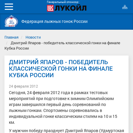
Генеральный спонсор:
К
Мобильное
с
меню
Федерация лыжных гонок России
Главная
Новости
Дмитрий Япаров - победитель классической гонки на финале
Кубка России
ДМИТРИЙ ЯПАРОВ - ПОБЕДИТЕЛЬ
КЛАССИЧЕСКОЙ ГОНКИ НА ФИНАЛЕ
КУБКА РОССИИ
24 февраля 2012
Сегодня, 24 февраля 2012 года в рамках тестовых
мероприятий при подготовке к зимним Олимпийским
играм завершился первый день соревнований по
лыжным гонкам. Спортсмены соревновались в
индивидуальной гонке классическим стилем на 10 и 15
км.
У мужчин победу празднует Дмитрий Япаров (Удмуртская