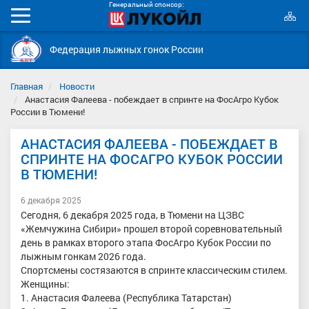
Генеральный спонсор:
К
Мобильное
с
меню
Федерация лыжных гонок России
Главная
Новости
Анастасия Фалеева - побеждает в спринте на ФосАгро Кубок
России в Тюмени!
АНАСТАСИЯ ФАЛЕЕВА - ПОБЕЖДАЕТ В
СПРИНТЕ НА ФОСАГРО КУБОК РОССИИ
В ТЮМЕНИ!
6 декабря 2025
Сегодня, 6 декабря 2025 года, в Тюмени на ЦЗВС
«Жемчужина Сибири» прошел второй соревновательный
день в рамках второго этапа ФосАгро Кубок России по
лыжным гонкам 2026 года.
Спортсмены состязаются в спринте классическим стилем.
Женщины:
1. Анастасия Фалеева (Республика Татарстан)