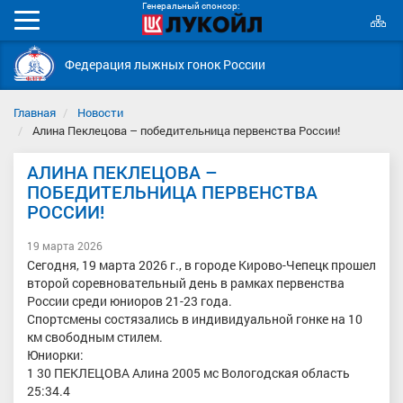
Генеральный спонсор:
К
Мобильное
с
меню
Федерация лыжных гонок России
Главная
Новости
Алина Пеклецова – победительница первенства России!
АЛИНА ПЕКЛЕЦОВА –
ПОБЕДИТЕЛЬНИЦА ПЕРВЕНСТВА
РОССИИ!
19 марта 2026
Сегодня, 19 марта 2026 г., в городе Кирово-Чепецк прошел
второй соревновательный день в рамках первенства
России среди юниоров 21-23 года.
Спортсмены состязались в индивидуальной гонке на 10
км свободным стилем.
Юниорки:
1 30 ПЕКЛЕЦОВА Алина 2005 мс Вологодская область
25:34.4