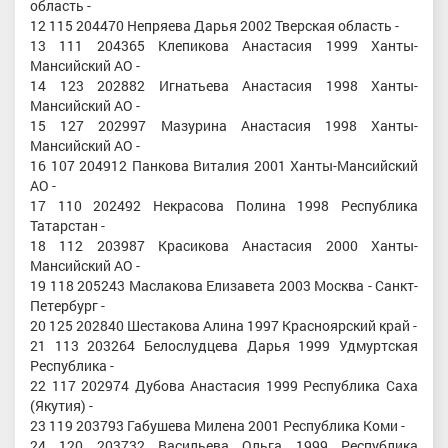
область -
12 115 204470 Непряева Дарья 2002 Тверская область -
13 111 204365 Клепикова Анастасия 1999 Ханты-
Мансийский АО -
14 123 202882 Игнатьева Анастасия 1998 Ханты-
Мансийский АО -
15 127 202997 Мазурина Анастасия 1998 Ханты-
Мансийский АО -
16 107 204912 Панкова Виталия 2001 Ханты-Мансийский
АО -
17 110 202492 Некрасова Полина 1998 Республика
Татарстан -
18 112 203987 Красикова Анастасия 2000 Ханты-
Мансийский АО -
19 118 205243 Маслакова Елизавета 2003 Москва - Санкт-
Петербург -
20 125 202840 Шестакова Алина 1997 Красноярский край -
21 113 203264 Белослудцева Дарья 1999 Удмуртская
Республика -
22 117 202974 Дубова Анастасия 1999 Республика Саха
(Якутия) -
23 119 203793 Габушева Милена 2001 Республика Коми -
24 120 203732 Васильева Ольга 1999 Республика