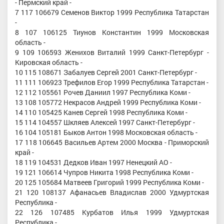
- Пермский край -
7 117 106679 Семенов Виктор 1999 Республика Татарстан
-
8 107 106125 Тиунов Константин 1999 Московская
область -
9 109 106593 Женихов Виталий 1999 Санкт-Петербург -
Кировская область -
10 115 108671 Забалуев Сергей 2001 Санкт-Петербург -
11 111 106923 Трефилов Егор 1999 Республика Татарстан -
12 112 105561 Рочев Даниил 1997 Республика Коми -
13 108 105772 Некрасов Андрей 1999 Республика Коми -
14 110 105425 Канев Сергей 1998 Республика Коми -
15 114 104557 Шкляев Алексей 1997 Санкт-Петербург -
16 104 105181 Быков Антон 1998 Московская область -
17 118 106645 Васильев Артем 2000 Москва - Приморский
край -
18 119 104531 Дедков Иван 1997 Ненецкий АО -
19 121 106614 Чупров Никита 1998 Республика Коми -
20 125 105684 Матвеев Григорий 1999 Республика Коми -
21 120 108137 Афанасьев Владислав 2000 Удмуртская
Республика -
22 126 107485 Курбатов Илья 1999 Удмуртская
Республика -