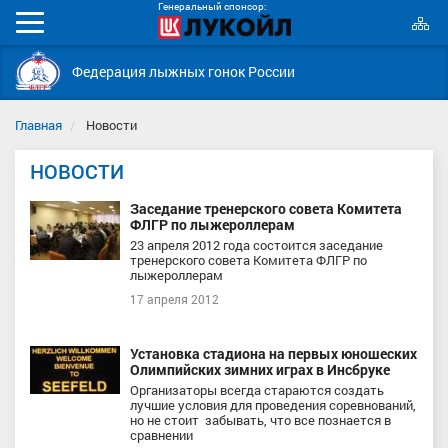
Генеральный спонсор:
К
Мобильное
с
меню
Федерация лыжных гонок России
Главная
Новости
НОВОСТИ
Заседание тренерского совета Комитета
ФЛГР по лыжероллерам
23 апреля 2012 года состоится заседание
тренерского совета Комитета ФЛГР по
лыжероллерам
17 апреля 2012
Установка стадиона на первых юношеских
Олимпийских зимних играх в Инсбруке
Организаторы всегда стараются создать
лучшие условия для проведения соревнований,
но не стоит забывать, что все познается в
сравнении