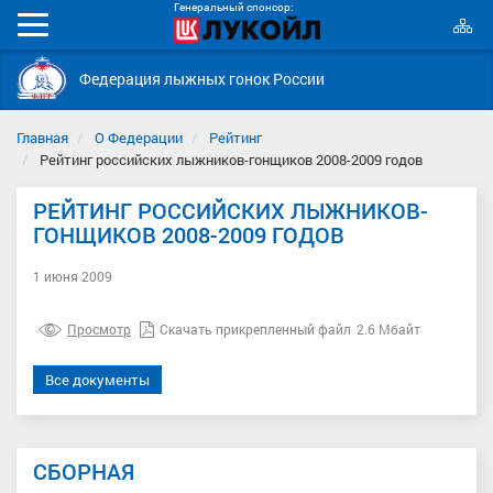
Генеральный спонсор:
К
Мобильное
с
меню
Федерация лыжных гонок России
Главная
О Федерации
Рейтинг
Рейтинг российских лыжников-гонщиков 2008-2009 годов
РЕЙТИНГ РОССИЙСКИХ ЛЫЖНИКОВ-
ГОНЩИКОВ 2008-2009 ГОДОВ
1 июня 2009
Просмотр
Скачать прикрепленный файл
2.6 Мбайт
Все документы
СБОРНАЯ