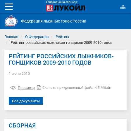
Генеральный спонсор:
К
Мобильное
с
меню
Федерация лыжных гонок России
Главная
О Федерации
Рейтинг
Рейтинг российских лыжников-гонщиков 2009-2010 годов
РЕЙТИНГ РОССИЙСКИХ ЛЫЖНИКОВ-
ГОНЩИКОВ 2009-2010 ГОДОВ
1 июня 2010
Просмотр
Скачать прикрепленный файл
4.5 Мбайт
Все документы
СБОРНАЯ