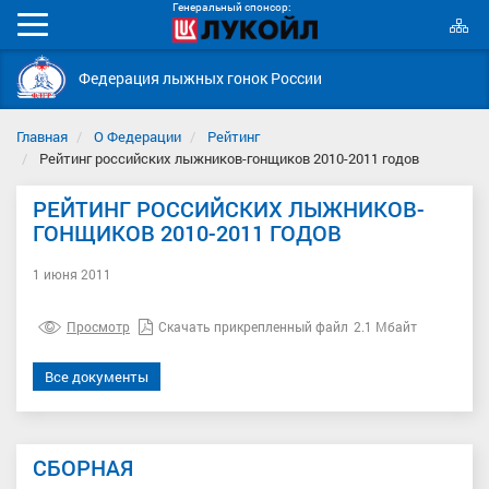
Генеральный спонсор:
К
Мобильное
с
меню
Федерация лыжных гонок России
Главная
О Федерации
Рейтинг
Рейтинг российских лыжников-гонщиков 2010-2011 годов
РЕЙТИНГ РОССИЙСКИХ ЛЫЖНИКОВ-
ГОНЩИКОВ 2010-2011 ГОДОВ
1 июня 2011
Просмотр
Скачать прикрепленный файл
2.1 Мбайт
Все документы
СБОРНАЯ