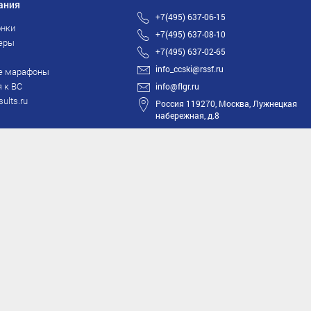
ания
+7(495) 637-06-15
нки
+7(495) 637-08-10
еры
+7(495) 637-02-65
info_ccski@rssf.ru
е марафоны
 к ВС
info@flgr.ru
sults.ru
Россия 119270, Москва, Лужнецкая
набережная, д.8