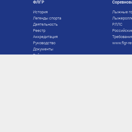
ФЛГР
Соревнов
История
Лыжные го
Легенды спорта
Лыжеролл
Деятельность
РЛЛС
Реестр
Российски
Аккредитация
Требования
Руководство
www.flgr-re
Документы
Рейтинг
Награды Федерации
Охрана труда
Правила
Спонсоры
Завершение карьеры
Правила по лыжным гонкам
ЕВСК
FIS/RUS
ТД