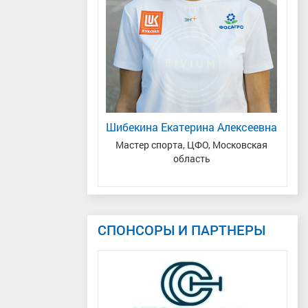
ья Сергеевич
Шибекина Екатерина Алексеевна
Р
дународного класса
,
Мастер спорта, ЦФО, Московская
Мас
Республика Коми с.
область
Цильма
СПОНСОРЫ И ПАРТНЕРЫ