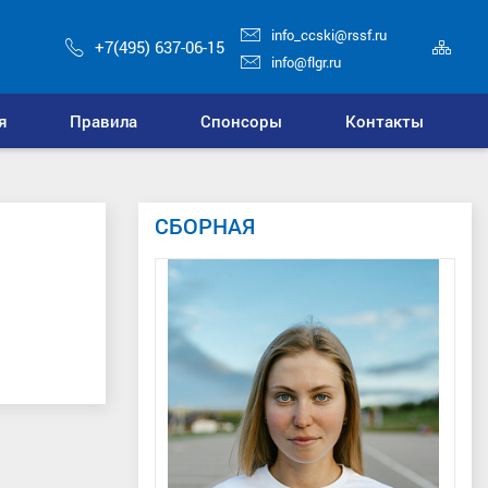
info_ccski@rssf.ru
Кар
+7(495) 637-06-15
сай
info@flgr.ru
я
Правила
Спонсоры
Контакты
СБОРНАЯ