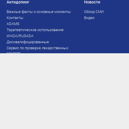
Антидопинг
Новости
Важные факты и основные моменты
Обзор СМИ
Контакты
Видео
ADAMS
Терапевтическое использование
WADA/RUSADA
Дисквалифицированные
Сервис по проверке лекарственных
средств
Права и обязанности
Документы
Запрещенный список
Тестирование
Рейтинг
Результаты ЭКМ
Сборная
www.flgr-results.ru
Основной состав
Юниорский состав
Тренеры
Специалисты
Аппарат