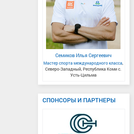
л Владиславович
Семиков Илья Сергеевич
С
ердловская область
Мастер спорта международного класса
,
Северо-Западный, Республика Коми с.
Ч
Усть-Цильма
СПОНСОРЫ И ПАРТНЕРЫ