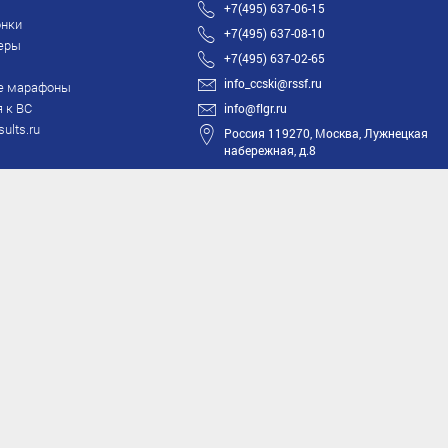
+7(495) 637-06-15
нки
+7(495) 637-08-10
еры
+7(495) 637-02-65
info_ccski@rssf.ru
е марафоны
 к ВС
info@flgr.ru
sults.ru
Россия 119270, Москва, Лужнецкая
набережная, д.8