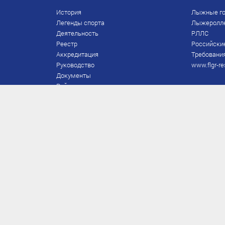
История
Лыжные го
Легенды спорта
Лыжеролл
Деятельность
РЛЛС
Реестр
Российски
Аккредитация
Требования
Руководство
www.flgr-re
Документы
Рейтинг
Награды Федерации
Охрана труда
Правила
Спонсоры
Завершение карьеры
Правила по лыжным гонкам
ЕВСК
FIS/RUS
ТД
Присвоение/подтверждение