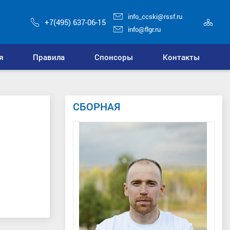
info_ccski@rssf.ru
Кар
+7(495) 637-06-15
сай
info@flgr.ru
я
Правила
Спонсоры
Контакты
СБОРНАЯ