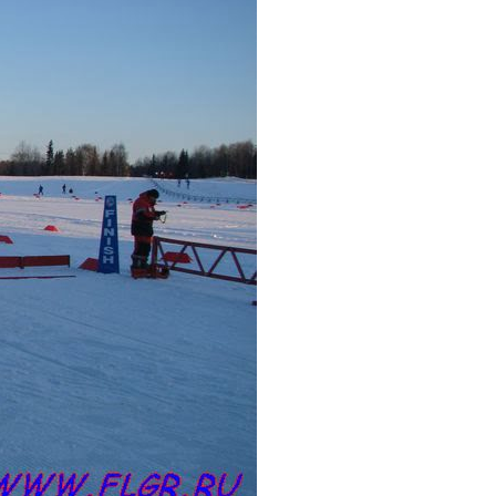
на
Карпасюк Данила Алексеевич
Чертков Иль
ть
Мастер спорта, Челябинская область,
Пермск
Красноярский край