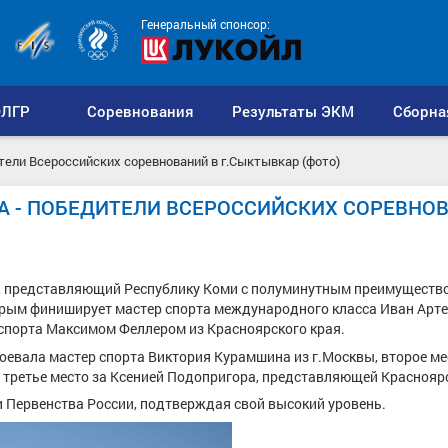
Генеральный спонсор:
ЛГР
Соревнования
Результаты ЭКМ
Сборна
тели Всероссийских соревнований в г.Сыктывкар (фото)
А - ПОБЕДИТЕЛИ ВСЕРОССИЙСКИХ СОРЕВНОВ
, представляющий Республику Коми с полуминутным преимуществ
орым финиширует мастер спорта международного класса Иван Арте
 спорта Максимом Феллером из Красноярского края.
воевала мастер спорта Виктория Курамшина из г.Москвы, второе ме
третье место за Ксенией Подопригора, представляющей Красноярс
 Первенства России, подтверждая свой высокий уровень.