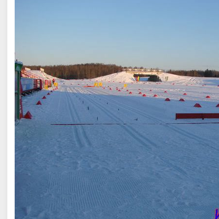
в Дмитрий Александрович
Гончарова Карина Анатольев
Хабаровский край
Мастер спорта, Тюменская облас