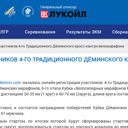
Генеральный спонсор:
ЛГР
Соревнования
Результаты ЭКМ
Сборна
частников 4-го Традиционного Дёминского кросс-кантри веломарафона
НИКОВ 4-ГО ТРАДИЦИОННОГО ДЁМИНСКОГО К
demino.com
началась онлайн-регистрация участников 4-го Традиц
Дёминских марафонов, 6-го этапа Кубка «Велосипедных марафонов 
станциях 30-35 км (1 круг) и 60-70 км (2круга), длина круга соста
токол, и состоится награждение победителей Кубка Дёминских
и 61 мужчина.
ным стартом, по итогам которой будут сформированы старто
ки смогут воспользоваться стартом из элитного коридора во вре