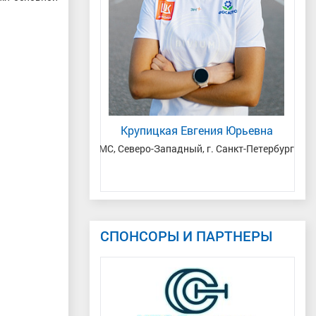
та Анатольевич
Крупицкая Евгения Юрьевна
егородская область/
МС, Северо-Западный, г. Санкт-Петербург
ая область
Мас
СПОНСОРЫ И ПАРТНЕРЫ