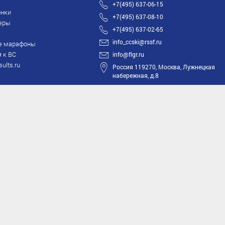
+7(495) 637-06-15
нки
+7(495) 637-08-10
еры
+7(495) 637-02-65
info_ccski@rssf.ru
е марафоны
 к ВС
info@flgr.ru
sults.ru
Россия 119270, Москва, Лужнецкая
набережная, д.8