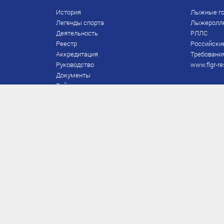
История
Лыжные го
Легенды спорта
Лыжеролл
Деятельность
РЛЛС
Реестр
Российски
Аккредитация
Требования
Руководство
www.flgr-re
Документы
Рейтинг
Награды Федерации
Охрана труда
Правила
Спонсоры
Завершение карьеры
Правила по лыжным гонкам
ЕВСК
FIS/RUS
ТД
Присвоение/подтверждение