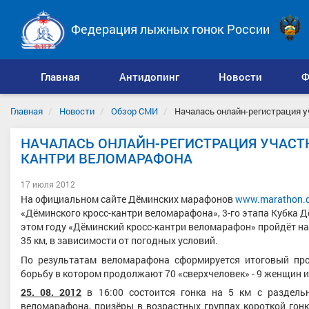
Федерация лыжных гонок России
Главная
Антидопинг
Новости
Ф
Главная
Новости
Обзор СМИ
Началась онлайн-регистрация у
НАЧАЛАСЬ ОНЛАЙН-РЕГИСТРАЦИЯ УЧАСТ
КАНТРИ ВЕЛОМАРАФОНА
17 июля 2012
На официальном сайте Дёминских марафонов
www.marathon.
«Дёминского кросс-кантри веломарафона», 3-го этапа Кубка 
этом году «Дёминский кросс-кантри веломарафон» пройдёт на ди
35 км, в зависимости от погодных условий.
По результатам веломарафона сформируется итоговый про
борьбу в котором продолжают 70 «сверхчеловек» - 9 женщин 
25. 08. 2012
в 16:00 состоится гонка на 5 км с раздель
веломарафона, призёры в возрастных группах короткой гон