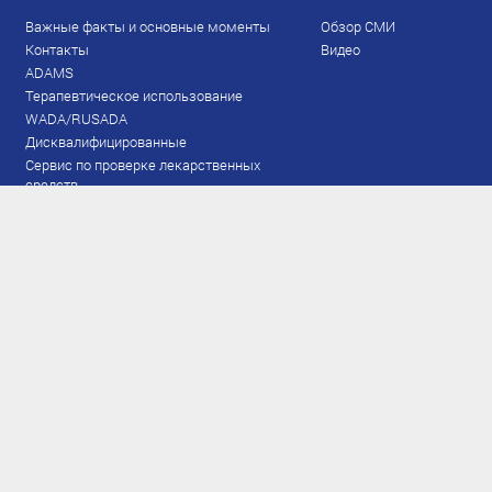
Важные факты и основные моменты
Обзор СМИ
Контакты
Видео
ADAMS
Терапевтическое использование
WADA/RUSADA
Дисквалифицированные
Сервис по проверке лекарственных
средств
Права и обязанности
Документы
Запрещенный список
Тестирование
Рейтинг
Результаты ЭКМ
Сборная
www.flgr-results.ru
Основной состав
Юниорский состав
Тренеры
Специалисты
Аппарат
Лыжероллеры