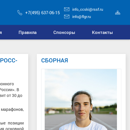
info_ccski@rssf.ru
Кар
+7(495) 637-06-15
сай
info@flgr.ru
я
Правила
Спонсоры
Контакты
РОСС-
СБОРНАЯ
ионного
России». В
вит от 30 до
 марафонов,
вые позиции
мя основной