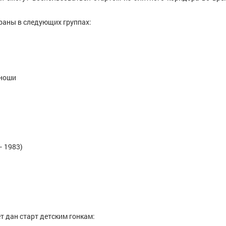
раны в следующих группах:
Сахаров Андрей Владимирович
юноши
Костромская область
ич
Родионов Ники
Мастер спорта, Ниж
Мурманск
 1983)
 дан старт детским гонкам: