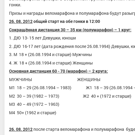
гонки.
Призы и награды веломарафона и полумарафона будут разыг
26. 08. 2012
общий старт на обе гонки в 12:00
Сокращённая дистанция 30 – 35 км (полумарафон) – 1 круг:
1. ДЮ 13- 15 лет Девушки, юноши
2. ДЮ 16-17 лет (дата рождения после 26.08.1994) Девушки, 
3. М 18 + (26.08.1994 и старше) Мужчины
ева Дарья Михайловна
Осипов Владислав Михайлов
4. Ж 18 + (26.08.1994 и старше) Женщины
альный, Республика Татарстан
Республика Татарстан
Основная дистанция 60 - 70 (марафон) – 2 круга:
МУЖЧИНЫ ЖЕНЩИНЫ
М1 18 – 29 (26.08.1994 – 1983) Ж1 18 – 39 (26.08.1994 –
М2 30 – 39 (1982 – 1973) Ж2 40 + (1972 и старше)
М3 40 – 49 (1972 – 1963)
М4 50+ (1962 и старше)
26. 08. 2012
после старта веломарафона и полумарафона будет