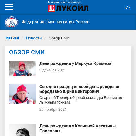
Генеральный спонсор:
К
Мобильное
с
меню
Федерация лыжных гонок России
Главная
Новости
Обзор СМИ
ОБЗОР СМИ
День рождения у Маркуса Крамера!
9 декабря 2021
Сегодня празднует свой день рождения
Бородавко Юрий Викторович.
Старший Тренер сборной команды России по
лыжным гонкам.
26 ноября 2021
День рождения у Колчиной Алевтины
Павловны.