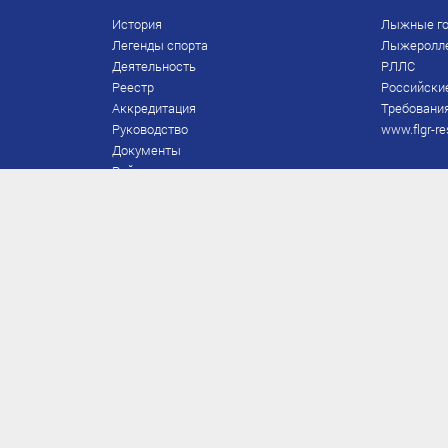
История
Лыжные го
Легенды спорта
Лыжеролл
Деятельность
РЛЛС
Реестр
Российски
Аккредитация
Требования
Руководство
www.flgr-re
Документы
Рейтинг
Награды Федерации
Охрана труда
Правила
Спонсоры
Завершение карьеры
Правила по лыжным гонкам
ЕВСК
FIS/RUS
ТД
Присвоение/подтверждение