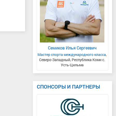
ний Андреевич
ая область
Семиков Илья Сергеевич
С
Мастер спорта международного класса
,
Северо-Западный, Республика Коми с.
Даль
Усть-Цильма
СПОНСОРЫ И ПАРТНЕРЫ