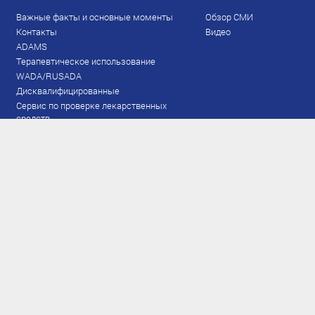
Важные факты и основные моменты
Обзор СМИ
Контакты
Видео
ADAMS
Терапевтическое использование
WADA/RUSADA
Дисквалифицированные
Сервис по проверке лекарственных
средств
Права и обязанности
Документы
Запрещенный список
Тестирование
Рейтинг
Результаты ЭКМ
Сборная
www.flgr-results.ru
Основной состав
Юниорский состав
Тренеры
Специалисты
Аппарат
Лыжероллеры