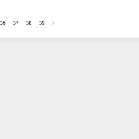
Вперед
36
37
38
39
Поздеев Арсе
Московск
вна
Червоткин Алексей Александрович
ская
Заслуженный мастер спорта
,
Центральный, Тюменская область, г.
Тюмень