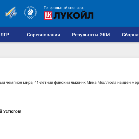
Генеральный спонсор:
ЛГР
Соревнования
Результаты ЭКМ
Сборна
ный чемпион мира, 41-летний финский лыжник Мика Мюллюла найден мё
й Устюгов!