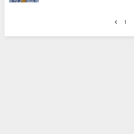
Назад
1
 Арина Александровна
Смирнова Екатерина Алексее
Тюменская область
Мастер спорта
, Уральский, Тюмен
область, г. Тюмень