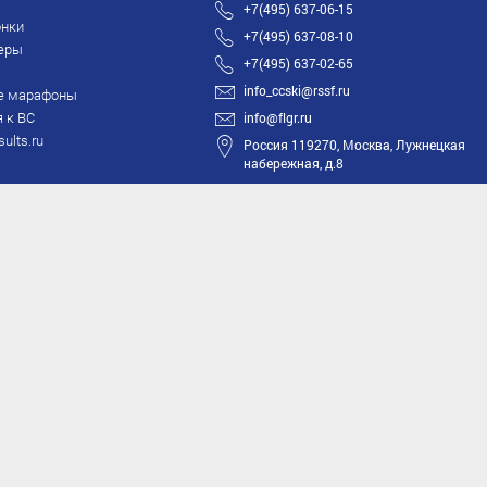
+7(495) 637-06-15
нки
+7(495) 637-08-10
еры
+7(495) 637-02-65
info_ccski@rssf.ru
е марафоны
 к ВС
info@flgr.ru
sults.ru
Россия 119270, Москва, Лужнецкая
набережная, д.8