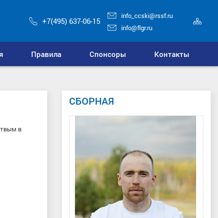
info_ccski@rssf.ru
Кар
+7(495) 637-06-15
сай
info@flgr.ru
я
Правила
Спонсоры
Контакты
СБОРНАЯ
ртвым в