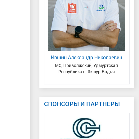
оника Сергеевна
Ившин Александр Николаевич
Те
мастер спорта
,
МС, Приволжский, Удмуртская
За
еспублика Татарстан
Республика с. Якшур-Бодья
З
рстан)
СПОНСОРЫ И ПАРТНЕРЫ