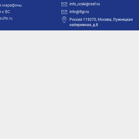
info_ccski@rssf.ru
е марафоны
 к ВС
info@flgr.ru
sults.ru
Россия 119270, Москва, Лужнецкая
набережная, д.8