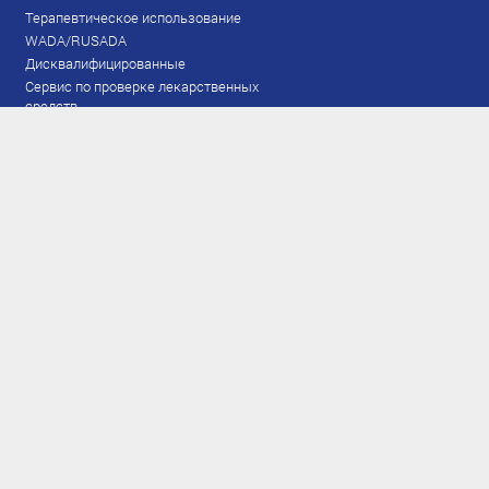
Терапевтическое использование
WADA/RUSADA
Дисквалифицированные
Сервис по проверке лекарственных
средств
Права и обязанности
Документы
Запрещенный список
Тестирование
Рейтинг
Результаты ЭКМ
Сборная
www.flgr-results.ru
Основной состав
Юниорский состав
Тренеры
Специалисты
Аппарат
Лыжероллеры