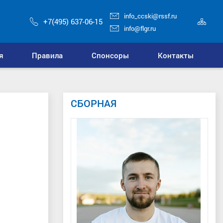
info_ccski@rssf.ru
Кар
+7(495) 637-06-15
сай
info@flgr.ru
я
Правила
Спонсоры
Контакты
СБОРНАЯ