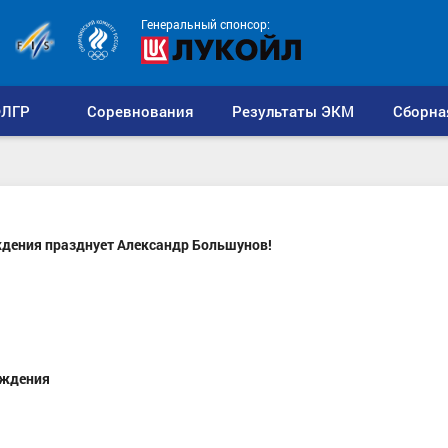
Генеральный спонсор:
ЛГР
Соревнования
Результаты ЭКМ
Сборна
ождения празднует Александр Большунов!
ождения