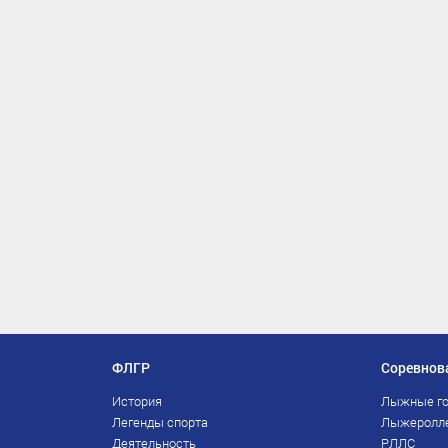
ФЛГР
Соревнов
История
Лыжные го
Легенды спорта
Лыжеролл
Деятельность
РЛЛС