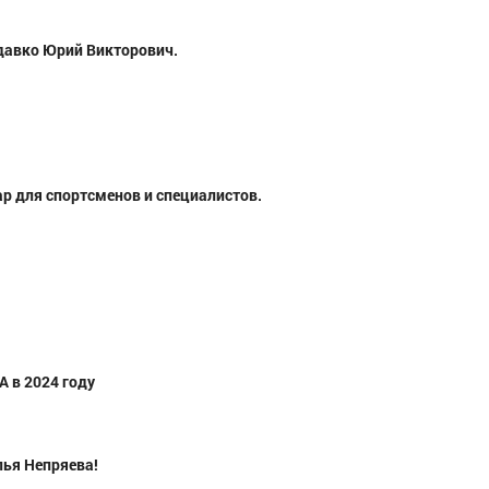
давко Юрий Викторович.
р для спортсменов и специалистов.
вич
Непряева Дарья Михайловна
Степанова Вер
асть
МС, Центральный, Республика Татарстан
Заслуженный 
Дальневосточный, Р
(Тата
 в 2024 году
лья Непряева!