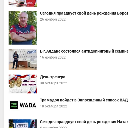
Сегодня празднует свой день рождения Боро
26 ноября 2022
ва Алёна Вячеславовна
Челябинская область
В г.Алдане состоялся антидопинговый семина
Муралеев Даниил Владиславо
16 ноября 2022
Мастер спорта, Свердловская обл
День тренера!
30 октября 2022
Трамадол войдет в Запрещенный список ВАДА
18 октября 2022
Сегодня празднует свой день рождения Ната
6 сентября 2022