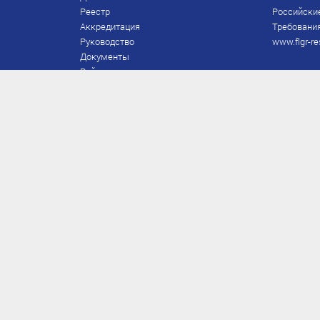
Реестр
Российски
Аккредитация
Требования
Руководство
www.flgr-re
Документы
Рейтинг
Награды Федерации
Охрана труда
Правила
Спонсоры
Завершение карьеры
Правила по лыжным гонкам
ЕВСК
FIS/RUS
ТД
Присвоение/подтверждение
Приказы по судьям
МС/МСМК
ЗТР/ПСС/ЗМС