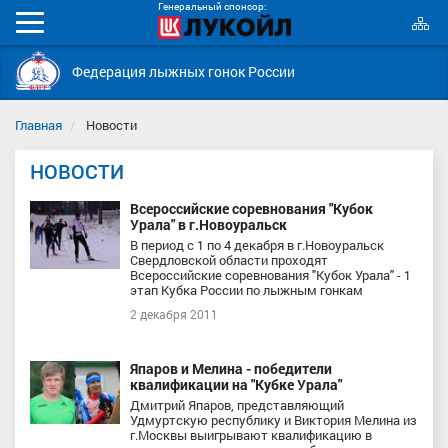
Генеральный спонсор:
К
Мобильное
с
меню
Федерация лыжных гонок России
Главная
Новости
НОВОСТИ
Всероссийские соревнования "Кубок
Урала" в г.Новоуральск
В период с 1 по 4 декабря в г.Новоуральск
Свердловской области проходят
Всероссийские соревнования "Кубок Урала" - 1
этап Кубка России по лыжным гонкам
2 декабря 2011
Япаров и Мелина - победители
квалификации на "Кубке Урала"
Дмитрий Япаров, представляющий
Удмуртскую республику и Виктория Мелина из
г.Москвы выигрывают квалификацию в