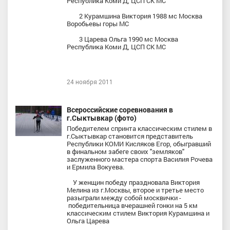
Республика Коми Д, ЦСП СК МС
2 Курамшина Виктория 1988 мс Москва
Воробьевы горы МС
3 Царева Ольга 1990 мс Москва
Республика Коми Д, ЦСП СК МС
24 ноября 2011
Всероссийские соревнования в
г.Сыктывкар (фото)
Победителем спринта классическим стилем в
г.Сыктывкар становится представитель
Республики КОМИ Кисляков Егор, обыгравший
в финальном забеге своих "земляков"
заслуженного мастера спорта Василия Рочева
и Ермила Вокуева.
У женщин победу праздновала Виктория
Мелина из г.Москвы, второе и третье место
разыграли между собой москвички -
победительница вчерашней гонки на 5 км
классическим стилем Виктория Курамшина и
Ольга Царева