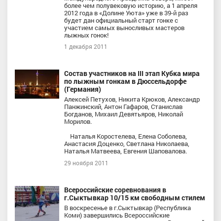
более чем полувековую историю, а 1 апреля
2012 года в «Долине Уюта» уже в 39-й раз
будет дан официальный старт гонке с
участием самых выносливых мастеров
лыжных гонок!
1 декабря 2011
Состав участников на III этап Кубка мира
по лыжным гонкам в Дюссельдорфе
(Германия)
Алексей Петухов, Никита Крюков, Александр
Панжинский, Антон Гафаров, Станислав
Богданов, Михаил Девятьяров, Николай
Морилов.
Наталья Коростелева, Елена Соболева,
Анастасия Доценко, Светлана Николаева,
Наталья Матвеева, Евгения Шаповалова.
29 ноября 2011
Всероссийские соревнования в
г.Сыктывкар 10/15 км свободным стилем
В воскресенье в г.Сыктывкар (Республика
Коми) завершились Всероссийские