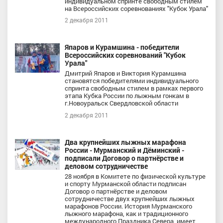
индивидуальном спринте свободным стилем
на Всероссийских соревнованиях "Кубок Урала"
2 декабря 2011
Япаров и Курамшина - победители
Всероссийских соревнований "Кубок
Урала"
Дмитрий Япаров и Виктория Курамшина
становятся победителями индивидуального
спринта свободным стилем в рамках первого
этапа Кубка России по лыжным гонкам в
г.Новоуральск Свердловской области
2 декабря 2011
Два крупнейших лыжных марафона
России - Мурманский и Дёминский -
подписали Договор о партнёрстве и
деловом сотрудничестве
28 ноября в Комитете по физической культуре
и спорту Мурманской области подписан
Договор о партнёрстве и деловом
сотрудничестве двух крупнейших лыжных
марафонов России. История Мурманского
лыжного марафона, как и традиционного
международного Праздника Севера, имеет