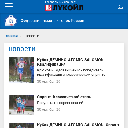
Генеральный спонсор:
К
Мобильное
с
меню
Федерация лыжных гонок России
Главная
Новости
НОВОСТИ
Кубок ДЁМИНО-ATOMIC-SALOMON
Квалификация
Крюков и Годованиченко - победители
квалификации с классическом спринте
30 октября 2011
Спринт. Классический стиль
Результаты соревнований
30 октября 2011
Кубок ДЁМИНО-ATOMIC-SALOMON. Спринт