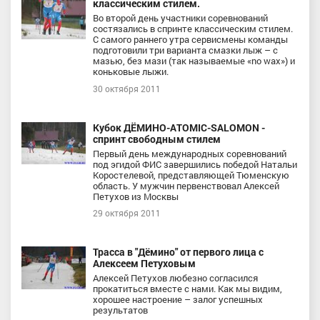
классическим стилем.
Во второй день участники соревнований
состязались в спринте классическим стилем.
С самого раннего утра сервисмены команды
подготовили три варианта смазки лыж – с
мазью, без мази (так называемые «no wax») и
коньковые лыжи.
30 октября 2011
Кубок ДЁМИНО-ATOMIC-SALOMON -
спринт свободным стилем
Первый день международных соревнований
под эгидой ФИС завершились победой Натальи
Коростелевой, представляющей Тюменскую
область. У мужчин первенствовал Алексей
Петухов из Москвы
29 октября 2011
Трасса в "Дёмино" от первого лица с
Алексеем Петуховым
Алексей Петухов любезно согласился
прокатиться вместе с нами. Как мы видим,
хорошее настроение – залог успешных
результатов