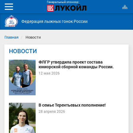
Генеральный спонсор:
К
Мобильное
с
меню
Федерация лыжных гонок России
Главная
Новости
НОВОСТИ
ФЛГР утвердила проект состава
юниорской сборной команды России.
12 мая 2026
В семье Терентьевых пополнение!
28 апреля 2026