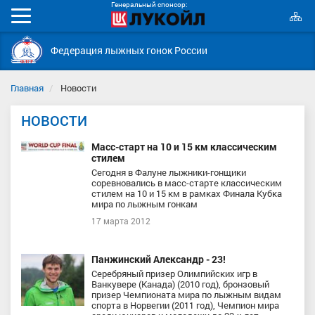
Генеральный спонсор:
К
Мобильное
с
меню
Федерация лыжных гонок России
Главная
Новости
НОВОСТИ
Масс-старт на 10 и 15 км классическим
стилем
Сегодня в Фалуне лыжники-гонщики
соревновались в масс-старте классическим
стилем на 10 и 15 км в рамках Финала Кубка
мира по лыжным гонкам
17 марта 2012
Панжинский Александр - 23!
Серебряный призер Олимпийских игр в
Ванкувере (Канада) (2010 год), бронзовый
призер Чемпионата мира по лыжным видам
спорта в Норвегии (2011 год), Чемпион мира