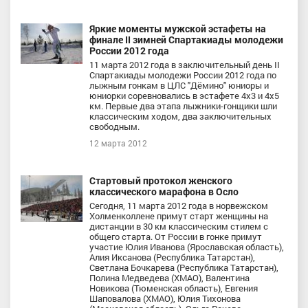
Яркие моменты мужской эстафеты на
финале II зимней Спартакиады молодежи
России 2012 года
11 марта 2012 года в заключительный день II
Спартакиады молодежи России 2012 года по
лыжным гонкам в ЦЛС "Дёмино" юниоры и
юниорки соревновались в эстафете 4х3 и 4х5
км. Первые два этапа лыжники-гонщики шли
классическим ходом, два заключительных
свободным.
12 марта 2012
Стартовый протокол женского
классического марафона в Осло
Сегодня, 11 марта 2012 года в норвежском
Холменколлене примут старт женщины на
дистанции в 30 км классическим стилем с
общего старта. От России в гонке примут
участие Юлия Иванова (Ярославская область),
Алия Иксанова (Республика Татарстан),
Светлана Бочкарева (Республика Татарстан),
Полина Медведева (ХМАО), Валентина
Новикова (Тюменская область), Евгения
Шаповалова (ХМАО), Юлия Тихонова