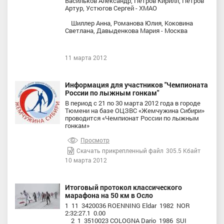
Васильков Александр, Петров Кирилл, Петров
Артур, Устюгов Сергей - ХМАО
Шиллер Анна, Романова Юлия, Коковина
Светлана, Давыденкова Мария - Москва
11 марта 2012
Информация для участников "Чемпионата
России по лыжным гонкам"
В период с 21 по 30 марта 2012 года в городе
Тюмени на базе ОЦЗВС «Жемчужина Сибири»
проводится «Чемпионат России по лыжным
гонкам»
Просмотр
Скачать прикрепленный файл
305.5 Кбайт
10 марта 2012
Итоговый протокол классического
марафона на 50 км в Осло
1 11 3420036 ROENNING Eldar 1982 NOR
2:32:27.1 0.00
2 1 3510023 COLOGNA Dario 1986 SUI