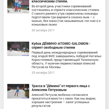
классическим стилем.
Во второй день участники соревнований
состязались в спринте классическим стилем.
С самого раннего утра сервисмены команды
подготовили три варианта смазки лыж – с
мазью, без мази (так называемые «no wax») и
коньковые лыжи.
30 октября 2011
Кубок ДЁМИНО-ATOMIC-SALOMON -
спринт свободным стилем
Первый день международных соревнований
под эгидой ФИС завершились победой Натальи
Коростелевой, представляющей Тюменскую
область. У мужчин первенствовал Алексей
Петухов из Москвы
29 октября 2011
Трасса в "Дёмино" от первого лица с
Алексеем Петуховым
Алексей Петухов любезно согласился
прокатиться вместе с нами. Как мы видим,
хорошее настроение – залог успешных
результатов