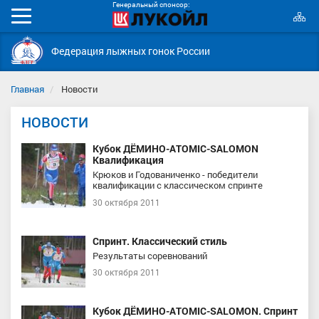
Генеральный спонсор:
К
Мобильное
с
меню
Федерация лыжных гонок России
Главная
Новости
НОВОСТИ
Кубок ДЁМИНО-ATOMIC-SALOMON
Квалификация
Крюков и Годованиченко - победители
квалификации с классическом спринте
30 октября 2011
Спринт. Классический стиль
Результаты соревнований
30 октября 2011
Кубок ДЁМИНО-ATOMIC-SALOMON. Спринт