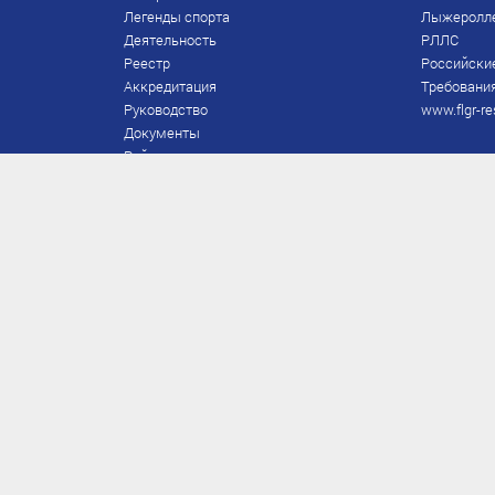
Легенды спорта
Лыжеролл
Деятельность
РЛЛС
Реестр
Российски
Аккредитация
Требования
Руководство
www.flgr-re
Документы
Рейтинг
Награды Федерации
Охрана труда
Правила
Спонсоры
Завершение карьеры
Правила по лыжным гонкам
ЕВСК
FIS/RUS
ТД
Присвоение/подтверждение
Приказы по судьям