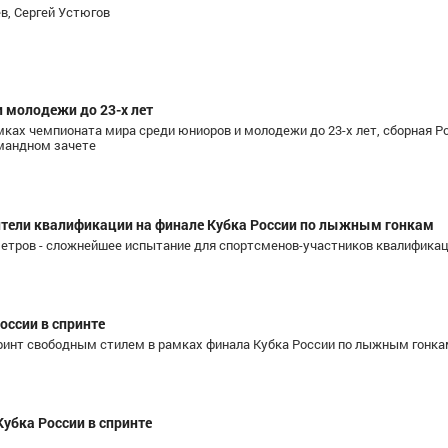
в, Сергей Устюгов
 молодежи до 23-х лет
мках чемпионата мира среди юниоров и молодежи до 23-х лет, сборная Р
мандном зачете
Власов Арсений Андреевич
Коростелев Са
ский,
ХМАО-Югра
Мастер спорта,
дители квалификации на финале Кубка России по лыжным гонкам
Татарста
 метров - сложнейшее испытание для спортсменов-участников квалифика
оссии в спринте
ринт свободным стилем в рамках финала Кубка России по лыжным гонк
убка России в спринте