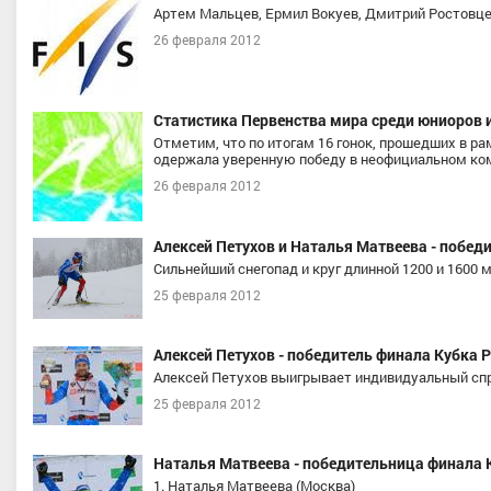
Артем Мальцев, Ермил Вокуев, Дмитрий Ростовце
26 февраля 2012
Статистика Первенства мира среди юниоров и
Отметим, что по итогам 16 гонок, прошедших в ра
одержала уверенную победу в неофициальном ко
26 февраля 2012
нов Никита Анатольевич
Сорина Татьяна Андреевна
орта, Нижегородская область/
Заслуженный мастер спорта
, Ураль
Алексей Петухов и Наталья Матвеева - побе
Мурманская область
Тюменская область, г.Тюмень
Сильнейший снегопад и круг длинной 1200 и 1600
25 февраля 2012
Алексей Петухов - победитель финала Кубка Р
Алексей Петухов выигрывает индивидуальный сп
25 февраля 2012
Наталья Матвеева - победительница финала К
1. Наталья Матвеева (Москва)