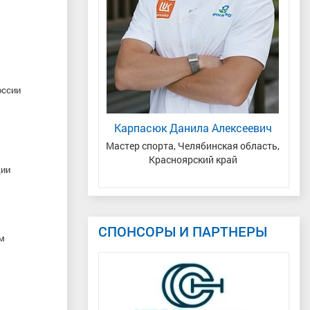
оссии
велий Павлович
Карпасюк Данила Алексеевич
Те
 ПФО, Республика
Мастер спорта, Челябинская область,
За
н, Казань
Красноярский край
ции
СПОНСОРЫ И ПАРТНЕРЫ
ам