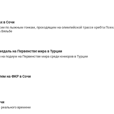
х в Сочи
сии по лыжным гонкам, проходящем на олимпийской трассе хребта Псеха
а Вяльбе
медаль на Первенстве мира в Турции
на подиум на Первенстве мира среди юниоров в Турции
лем на ФКР в Сочи
очи
 реального времени