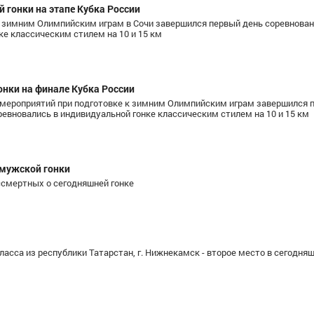
 гонки на этапе Кубка России
к зимним Олимпийским играм в Сочи завершился первый день соревнован
е классическим стилем на 10 и 15 км
онки на финале Кубка России
х мероприятий при подготовке к зимним Олимпийским играм завершился 
вновались в индивидуальной гонке классическим стилем на 10 и 15 км
 мужской гонки
ссмертных о сегодняшней гонке
асса из республики Татарстан, г. Нижнекамск - второе место в сегодняш