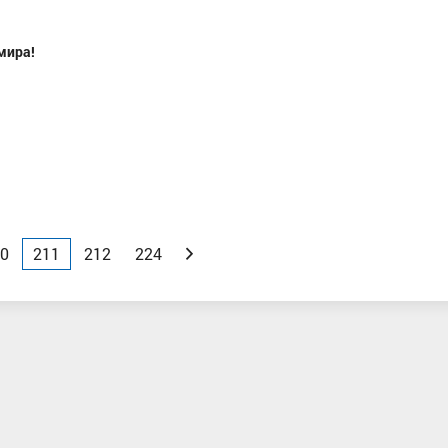
мира!
0
211
212
224
Вперед