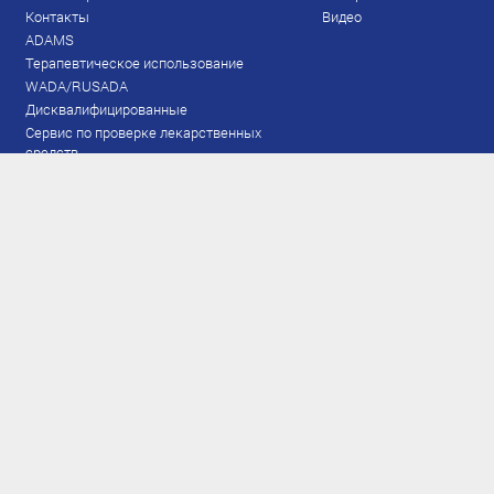
Контакты
Видео
ADAMS
Терапевтическое использование
WADA/RUSADA
Дисквалифицированные
Сервис по проверке лекарственных
средств
Права и обязанности
Документы
Запрещенный список
Тестирование
Рейтинг
Результаты ЭКМ
Сборная
www.flgr-results.ru
Основной состав
Юниорский состав
Тренеры
Специалисты
Аппарат
Лыжероллеры