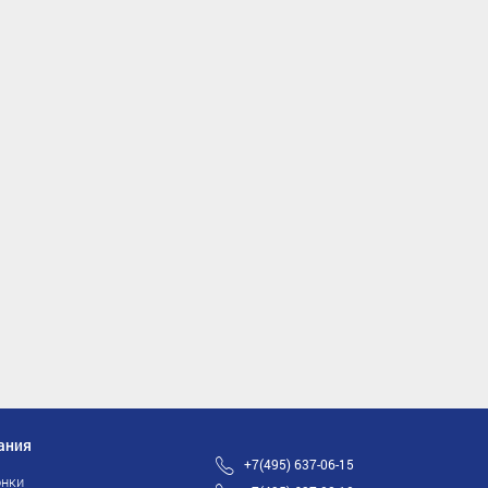
ания
+7(495) 637-06-15
нки