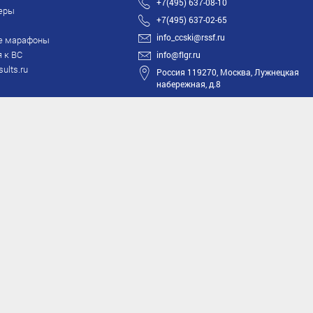
+7(495) 637-08-10
еры
+7(495) 637-02-65
info_ccski@rssf.ru
е марафоны
 к ВС
info@flgr.ru
sults.ru
Россия 119270, Москва, Лужнецкая
набережная, д.8