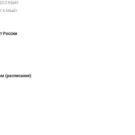
22.2 Кбайт
1.9 Мбайт
т России
м (расписание)