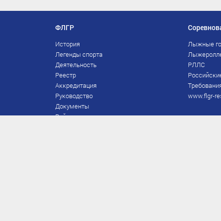
ФЛГР
Соревнов
История
Лыжные го
Легенды спорта
Лыжеролл
Деятельность
РЛЛС
Реестр
Российски
Аккредитация
Требования
Руководство
www.flgr-re
Документы
Рейтинг
Награды Федерации
Охрана труда
Правила
Спонсоры
Завершение карьеры
Правила по лыжным гонкам
ЕВСК