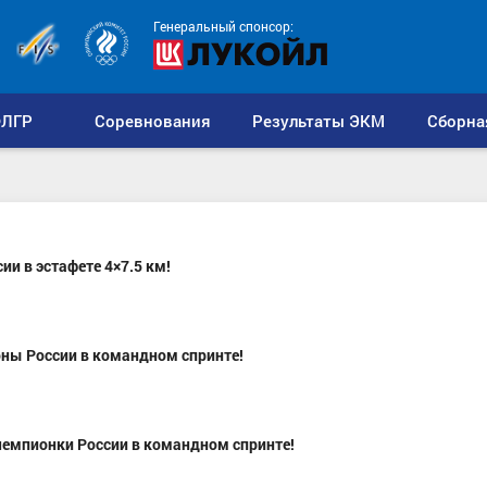
Генеральный спонсор:
ЛГР
Соревнования
Результаты ЭКМ
Сборна
и в эстафете 4×7.5 км!
оны России в командном спринте!
чемпионки России в командном спринте!