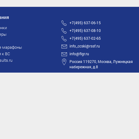
ания
+7(495) 637-06-15
нки
+7(495) 637-08-10
еры
+7(495) 637-02-65
info_ccski@rssf.ru
е марафоны
 к ВС
info@flgr.ru
sults.ru
Россия 119270, Москва, Лужнецкая
набережная, д.8