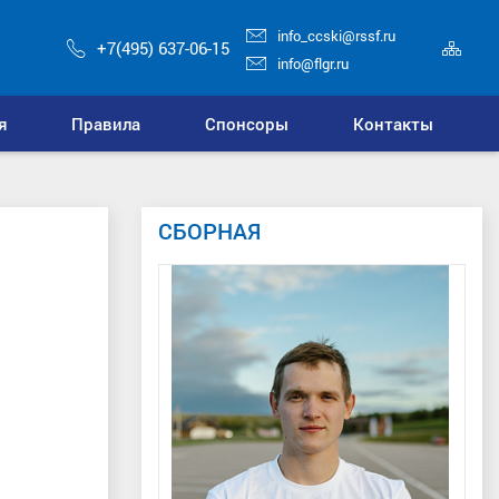
info_ccski@rssf.ru
Кар
+7(495) 637-06-15
сай
info@flgr.ru
я
Правила
Спонсоры
Контакты
СБОРНАЯ