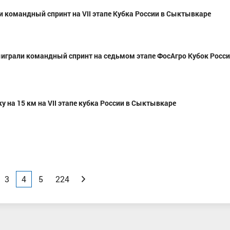
и командный спринт на VII этапе Кубка России в Сыктывкаре
играли командный спринт на седьмом этапе ФосАгро Кубок Росси
 на 15 км на VII этапе кубка России в Сыктывкаре
3
4
5
224
Вперед