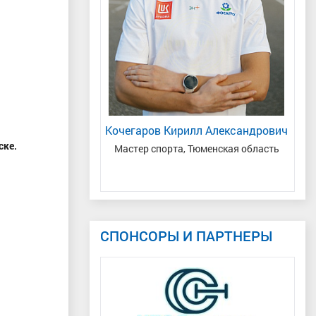
ий Владимирович
Кочегаров Кирилл Александрович
Те
ске.
 Республика Коми
Мастер спорта, Тюменская область
За
СПОНСОРЫ И ПАРТНЕРЫ