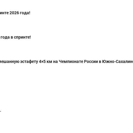
инте 2026 года!
года в спринте!
ч
Смирнова Екатерина Алексеевна
Семяшкин Евген
мешанную эстафету 4×5 км на Чемпионате России в Южно-Сахалин
ская
Мастер спорта
, Уральский, Тюменская
Мастер спорта,
область, г. Тюмень
.