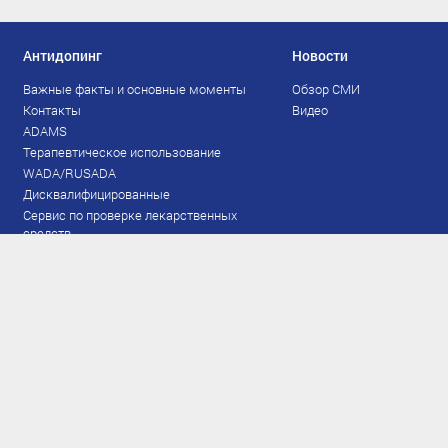
Антидопинг
Новости
Важные факты и основные моменты
Обзор СМИ
Контакты
Видео
ADAMS
Терапевтическое использование
WADA/RUSADA
Дисквалифицированные
Сервис по проверке лекарственных
средств
Права и обязанности
Документы
Запрещенный список
Тестирование
Рейтинг
Результаты ЭКМ
Сборная
www.flgr-results.ru
Основной состав
Юниорский состав
Тренеры