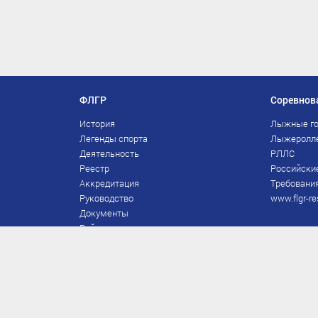
ФЛГР
Соревнов
История
Лыжные го
Легенды спорта
Лыжеролл
Деятельность
РЛЛС
Реестр
Российски
Аккредитация
Требования
Руководство
www.flgr-re
Документы
Рейтинг
Награды Федерации
Охрана труда