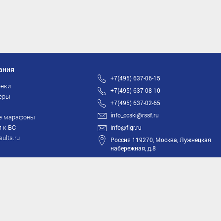
ания
+7(495) 637-06-15
нки
+7(495) 637-08-10
еры
+7(495) 637-02-65
info_ccski@rssf.ru
е марафоны
 к ВС
info@flgr.ru
sults.ru
Россия 119270, Москва, Лужнецкая
набережная, д.8