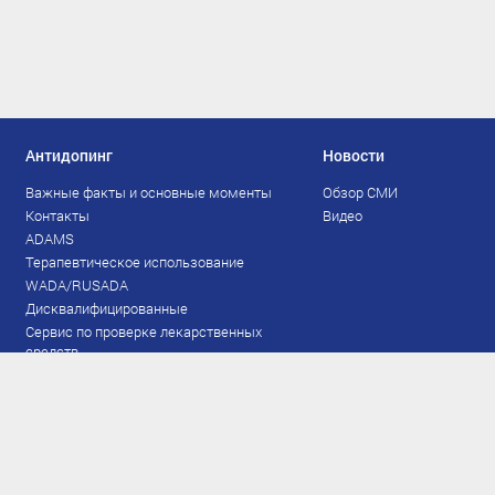
Антидопинг
Новости
Важные факты и основные моменты
Обзор СМИ
Контакты
Видео
ADAMS
Терапевтическое использование
WADA/RUSADA
Дисквалифицированные
Сервис по проверке лекарственных
средств
Права и обязанности
Документы
Запрещенный список
Тестирование
Рейтинг