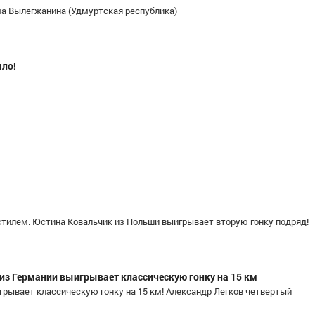
ма Вылегжанина (Удмуртская республика)
ыло!
вич
Горбунов Иван Евгеньевич
Шибекина Екате
асть
Мастер спорта
, ПФО, Республика
Мастер спорта,
Татарстан, Казань
обл
 стилем. Юстина Ковальчик из Польши выигрывает вторую гонку подряд!
н из Германии выигрывает классическую гонку на 15 км
ывает классическую гонку на 15 км! Александр Легков четвертый