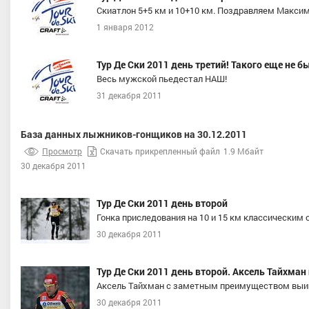
Скиатлон 5+5 км и 10+10 км. Поздравляем Макси
1 января 2012
Тур Де Ски 2011 день третий! Такого еще не б
Весь мужской пьедестал НАШ!
31 декабря 2011
ва Алена Александровна
Муралеев Даниил Владиславо
База данных лыжников-гонщиков на 30.12.2011
спорта, СФО, Ленинградская
Мастер спорта, Свердловская обл
Просмотр
Скачать прикрепленный файл
1.9 Мбайт
ласть/ Томская область
30 декабря 2011
Тур Де Ски 2011 день второй
Гонка приследования на 10 и 15 км классическим
30 декабря 2011
Тур Де Ски 2011 день второй. Аксель Тайхма
Аксель Тайхман с заметным преимуществом выигр
30 декабря 2011