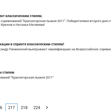
нт классическим стилем.
 соревнований "Красногорская лыжня 2011". Победителями второго дня с
 Крюков и Наталья Матвеева!
ации в спринте классическим стилем!
сандр Панжинский выигрывают квалификацию на Всероссийских соревн
м стилем
ований "Красногорская лыжня 2011"
6
217
218
224
Вперед