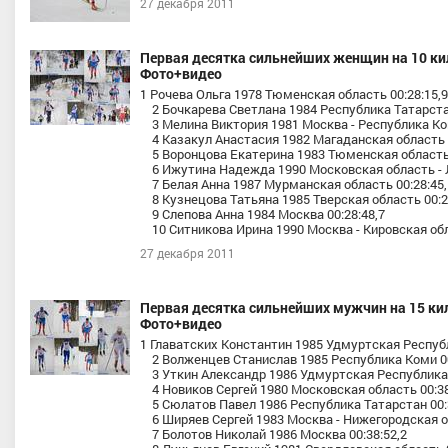
27 декабря 2011
Первая десятка сильнейших женщин на 10 ки
Фото+видео
1 Рочева Ольга 1978 Тюменская область 00:28:15,9
2 Бочкарева Светлана 1984 Республика Татарстан
3 Мелина Виктория 1981 Москва - Республика Ком
4 Казакул Анастасия 1982 Магаданская область 0
5 Воронцова Екатерина 1983 Тюменская область 
6 Ижутина Надежда 1990 Московская область - Л
7 Белая Анна 1987 Мурманская область 00:28:45,
8 Кузнецова Татьяна 1985 Тверская область 00:2
9 Слепова Анна 1984 Москва 00:28:48,7
10 Ситникова Ирина 1990 Москва - Кировская обл
27 декабря 2011
Первая десятка сильнейших мужчин на 15 ки
Фото+видео
1 Главатских Константин 1985 Удмуртская Республ
2 Волженцев Станислав 1985 Республика Коми 00
3 Уткин Александр 1986 Удмуртская Республика 
4 Новиков Сергей 1980 Московская область 00:38
5 Сюлатов Павел 1986 Республика Татарстан 00:3
6 Ширяев Сергей 1983 Москва - Нижегородская об
7 Болотов Николай 1986 Москва 00:38:52,2