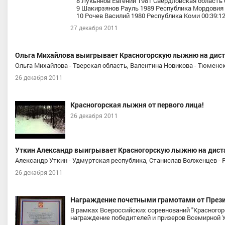
8 Лукьянов Евгений 1981 Свердловская область 0
9 Шакирзянов Рауль 1989 Республика Мордовия - 
10 Рочев Василий 1980 Республика Коми 00:39:12
27 декабря 2011
Ольга Михайлова выигрывает Красногорскую лыжню на дист
Ольга Михайлова - Тверская область, Валентина Новикова - Тюменс
26 декабря 2011
Красногорская лыжня от первого лица!
26 декабря 2011
Уткин Александр выигрывает Красногорскую лыжню на диста
Александр Уткин - Удмуртская республика, Станислав Волженцев - 
26 декабря 2011
Награждение почетными грамотами от Прези
В рамках Всероссийских соревнований "Красногор
награждение победителей и призеров Всемирной У