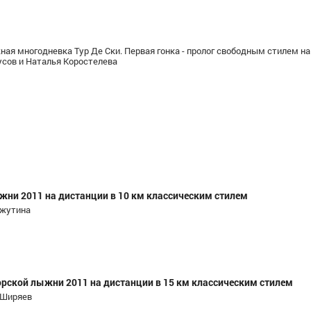
я многодневка Тур Де Ски. Первая гонка - пролог свободным стилем на 2
усов и Наталья Коростелева
жни 2011 на дистанции в 10 км классическим стилем
 Ижутина
орской лыжни 2011 на дистанции в 15 км классическим стилем
, Ширяев