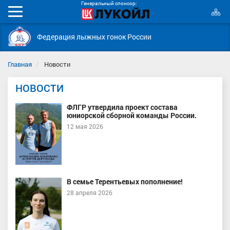
Генеральный спонсор:
К
Мобильное
с
меню
Федерация лыжных гонок России
Главная
Новости
НОВОСТИ
ФЛГР утвердила проект состава
юниорской сборной команды России.
12 мая 2026
В семье Терентьевых пополнение!
28 апреля 2026