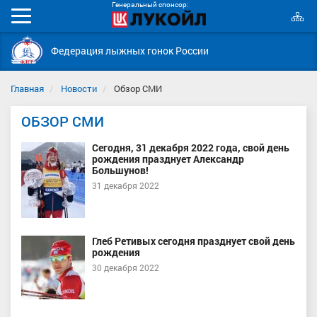
Генеральный спонсор:
К
Мобильное
с
меню
Федерация лыжных гонок России
Главная
Новости
Обзор СМИ
ОБЗОР СМИ
Сегодня, 31 декабря 2022 года, свой день
рождения празднует Александр
Большунов!
31 декабря 2022
Глеб Ретивых сегодня празднует свой день
рождения
30 декабря 2022