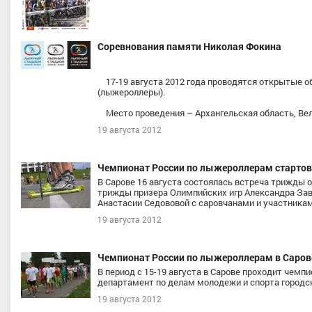
Соревнования памяти Николая Фокина
17-19 августа 2012 года проводятся открытые 
(лыжероллеры).
Плечёва Алёна Вячеславовн
Место проведения – Архангельская область, Вель
Челябинская область
ва Дарья Григорьевна
19 августа 2012
Республика Коми
Чемпионат России по лыжероллерам стартов
В Сарове 16 августа состоялась встреча трижды
трижды призера Олимпийских игр Александра За
Анастасии Седововой с саровчанами и участника
19 августа 2012
Чемпионат России по лыжероллерам в Саров
В период с 15-19 августа в Сарове проходит чем
департамент по делам молодежи и спорта город
19 августа 2012