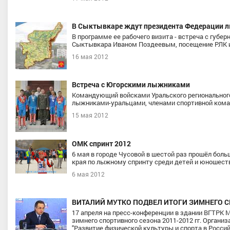
В Сыктывкаре ждут президента Федерации л
В программе ее рабочего визита - встреча с губ
Сыктывкара Иваном Поздеевым, посещение РЛК 
16 мая 2012
Встреча с Югорскими лыжниками
Командующий войсками Уральского регионального
лыжниками-уральцами, членами спортивной кома
15 мая 2012
ОМК спринт 2012
6 мая в городе Чусовой в шестой раз прошёл бол
края по лыжному спринту среди детей и юношества
6 мая 2012
ВИТАЛИЙ МУТКО ПОДВЕЛ ИТОГИ ЗИМНЕГО С
17 апреля на пресс-конференции в здании ВГТРК 
зимнего спортивного сезона 2011-2012 гг. Орган
"Развитие физической культуры и спорта в Росси