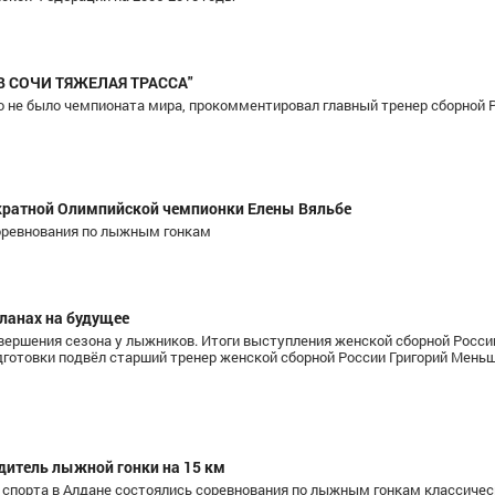
В СОЧИ ТЯЖЕЛАЯ ТРАССА"
но не было чемпионата мира, прокомментировал главный тренер сборной 
хкратной Олимпийской чемпионки Елены Вяльбе
соревнования по лыжным гонкам
ланах на будущее
вершения сезона у лыжников. Итоги выступления женской сборной Росси
готовки подвёл старший тренер женской сборной России Григорий Мень
дитель лыжной гонки на 15 км
ов спорта в Алдане состоялись соревнования по лыжным гонкам классиче