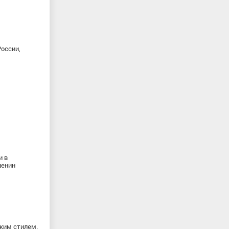
России,
и в
шенин
ским стилем.