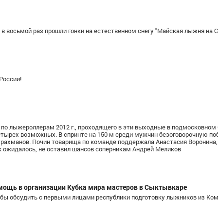
 в восьмой раз прошли гонки на естественном снегу "Майская лыжня на С
России!
и по лыжероллерам 2012 г., проходящего в эти выходные в подмосковном
тырех возможных. В спринте на 150 м среди мужчин безоговорочную поб
бдурахманов. Почин товарища по команде поддержала Анастасия Воронина
к ожидалось, не оставил шансов соперникам Андрей Меликов
мощь в организации Кубка мира мастеров в Сыктывкаре
бы обсудить с первыми лицами республики подготовку лыжников из Ком