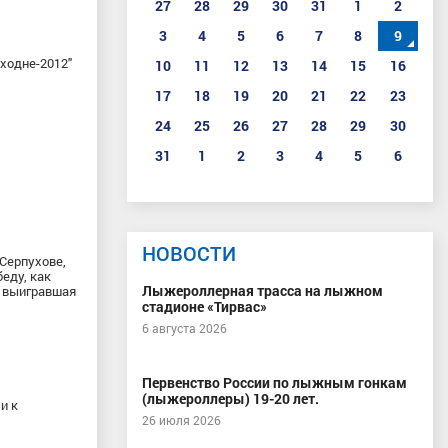
27
28
29
30
31
1
2
3
4
5
6
7
8
9
ходне-2012"
10
11
12
13
14
15
16
17
18
19
20
21
22
23
24
25
26
27
28
29
30
31
1
2
3
4
5
6
НОВОСТИ
 Серпухове,
еду, как
Лыжероллерная трасса на лыжном
, выигравшая
стадионе «Тирвас»
6 августа 2026
Первенство России по лыжным гонкам
(лыжероллеры) 19-20 лет.
и к
26 июля 2026