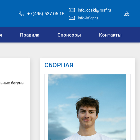
info_ccski@rssf.ru
Кар
+7(495) 637-06-15
сай
info@flgr.ru
я
Правила
Спонсоры
Контакты
СБОРНАЯ
льные бегуны