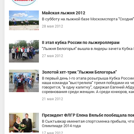
Майская лыжня 2012
В субботу на лыжной базе Москомспорта "Сходня"
28 мая 2012
II этап кубка России по лыжероллерам
"Лыжня Белогорья" вышла в лидеры зачета Кубка 
27 мая 2012
Золотой хет-трик "Лыжни Белогорья"
В первый день I-го этапа розыгрыша Кубка Росси
наша команда "выстрелила" тремя победами из че
говорится, "в одну калитку", одержал Евгений А
соревнования среди женщин. А среди юниоров, ка
21 мая 2012
Президент ФЛГР Елена Вяльбе пообещала по
В Сыктывкар именитая спортсменка прибыла, что
Олимпиаде 2014 года
17 мая 2012