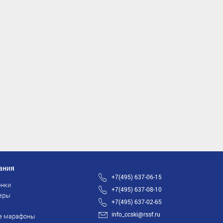
ания
+7(495) 637-06-15
нки
+7(495) 637-08-10
еры
+7(495) 637-02-65
info_ccski@rssf.ru
е марафоны