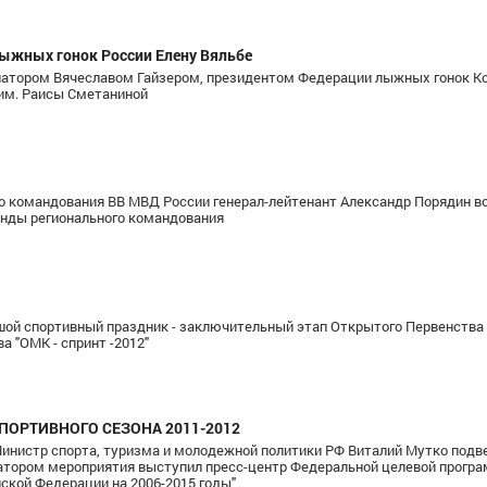
ыжных гонок России Елену Вяльбе
ернатором Вячеславом Гайзером, президентом Федерации лыжных гонок К
им. Раисы Сметаниной
 командования ВВ МВД России генерал-лейтенант Александр Порядин вс
нды регионального командования
ьшой спортивный праздник - заключительный этап Открытого Первенства
 "ОМК - спринт -2012"
ПОРТИВНОГО СЕЗОНА 2011-2012
Министр спорта, туризма и молодежной политики РФ Виталий Мутко подве
изатором мероприятия выступил пресс-центр Федеральной целевой прогр
йской Федерации на 2006-2015 годы"