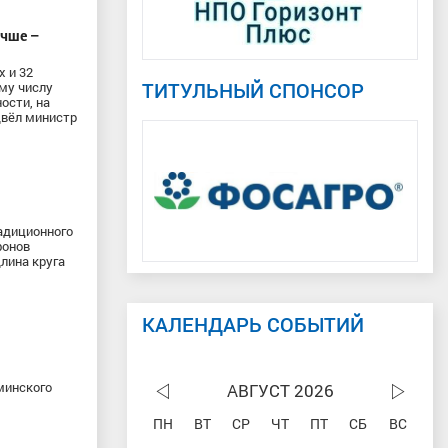
учше –
х и 32
ТИТУЛЬНЫЙ СПОНСОР
ему числу
ости, на
двёл министр
адиционного
фонов
длина круга
КАЛЕНДАРЬ СОБЫТИЙ
минского
АВГУСТ 2026
ПН
ВТ
СР
ЧТ
ПТ
СБ
ВС