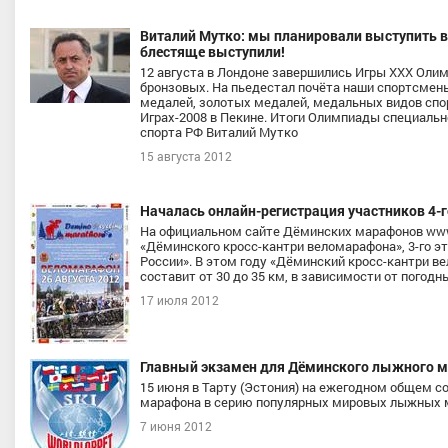
Виталий Мутко: мы планировали выступить в 
блестяще выступили!
12 августа в Лондоне завершились Игры ХХХ Олим
бронзовых. На пьедестал почёта наши спортсмены
медалей, золотых медалей, медальных видов спо
Играх-2008 в Пекине. Итоги Олимпиады специаль
спорта РФ Виталий Мутко
15 августа 2012
Началась онлайн-регистрация участников 4-
На официальном сайте Дёминских марафонов www.
«Дёминского кросс-кантри веломарафона», 3-го э
России». В этом году «Дёминский кросс-кантри вел
составит от 30 до 35 км, в зависимости от погодн
17 июля 2012
Главный экзамен для Дёминского лыжного 
15 июня в Тарту (Эстония) на ежегодном общем с
марафона в серию популярных мировых лыжных 
7 июня 2012