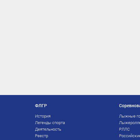
ФЛГР
Соревнов
История
Лыжные го
Легенды спорта
Лыжеролл
Деятельность
РЛЛС
Реестр
Российски