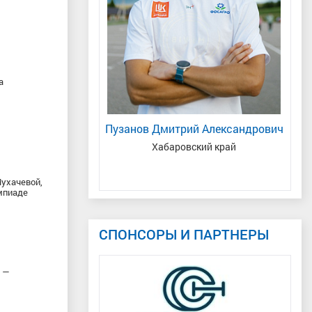
а
 Александр
Пузанов Дмитрий Александрович
ндрович
Хабаровский край
МС, 
 спорта, Республика
рстан
Мухачевой,
мпиаде
СПОНСОРЫ И ПАРТНЕРЫ
й —