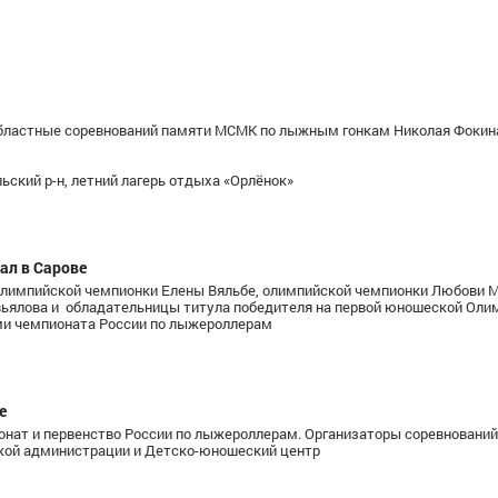
областные соревнований памяти МСМК по лыжным гонкам Николая Фокин
а
ский р-н, летний лагерь отдыха «Орлёнок»
Горбунова Лидия Евгеньевна
Большунов
Алекса
Мастер спорта международного класса,
Республика Татарстан , Республика
Заслуженный мастер
ал в Сарове
Татарстан
Тата
 олимпийской чемпионки Елены Вяльбе, олимпийской чемпионки Любови 
вьялова и обладательницы титула победителя на первой юношеской Оли
ми чемпионата России по лыжероллерам
е
пионат и первенство России по лыжероллерам. Организаторы соревновани
ской администрации и Детско-юношеский центр