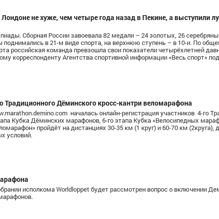
Лондоне не хуже, чем четыре года назад в Пекине, а выступили л
пиады. Сборная России завоевала 82 медали – 24 золотых, 26 серебряны
 поднимались в 21-м виде спорта, на верхнюю ступень – в 10-и. По общ
рта российская команда превзошла свои показатели четырёхлетней давн
ному корреспонденту Агентства спортивной информации «Весь спорт» по
го Традиционного Дёминского кросс-кантри веломарафона
marathon.demino.com началась онлайн-регистрация участников 4-го Тр
тапа Кубка Дёминских марафонов, 6-го этапа Кубка «Велосипедных мара
омарафон» пройдёт на дистанциях 30-35 км (1 круг) и 60-70 км (2круга), 
ых условий.
марафона
обрании исполкома Worldloppet будет рассмотрен вопрос о включении Де
марафонов.