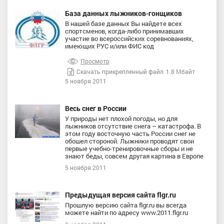
База данных лыжников-гонщиков
В нашей базе данных Вы найдете всех
спортсменов, когда-либо принимавших
участие во всероссийских соревнованиях,
имеющих РУС и/или ФИС код
Просмотр
Скачать прикрепленный файл
1.8 Мбайт
5 ноября 2011
Весь снег в России
У природы нет плохой погоды, но для
лыжников отсутствие снега – катастрофа. В
этом году восточную часть России снег не
обошел стороной. Лыжники проводят свои
первые учебно-тренировочные сборы и не
знают беды, совсем другая картина в Европе
5 ноября 2011
Предыдущая версия сайта flgr.ru
Прошлую версию сайта flgr.ru вы всегда
можете найти по адресу www.2011.flgr.ru