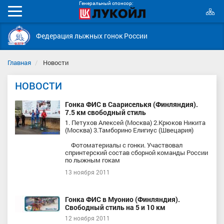
Генеральный спонсор:
К
Мобильное
с
меню
Федерация лыжных гонок России
Главная
Новости
НОВОСТИ
Гонка ФИС в Саариселькя (Финляндия).
7.5 км свободный стиль
1. Петухов Алексей (Москва) 2.Крюков Никита
(Москва) 3.Тамборино Елигиус (Швецария)
Фотоматериалы с гонки. Участвовал
спринтерский состав сборной команды России
по лыжным гокам
13 ноября 2011
Гонка ФИС в Муонио (Финляндия).
Свободный стиль на 5 и 10 км
12 ноября 2011