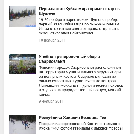
Первый этап Кубка мира примет старт в
Шушене
19-20 ноября в норвежском Шушене пройдет
первый этап Кубка мира по лыжным гонкам.
Из-за отсутствия снега от права открывать
сезон отказался Бейтоштолен
10 ноября 2011
Учебно-тренировочный сбор в
Саариселькя
Финский городок Саариселькя расположился
на территории муниципального округа Инари
за полярным кругом. Саариселькя один из
самых известных туристических центров
Лапландии, мекка для туристических походов
и отдыха на природе. Чистый воздух, мягкий
климат
9 ноября 2011
Республика Хакасия Вершина Тёи
Программа соревнований Континентального
Кубка ФИС, фотоматериалы с лыжной трассы