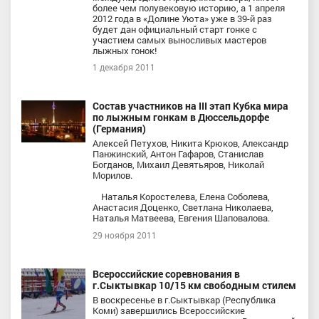
более чем полувековую историю, а 1 апреля
2012 года в «Долине Уюта» уже в 39-й раз
будет дан официальный старт гонке с
участием самых выносливых мастеров
лыжных гонок!
1 декабря 2011
Состав участников на III этап Кубка мира
по лыжным гонкам в Дюссельдорфе
(Германия)
Алексей Петухов, Никита Крюков, Александр
Панжинский, Антон Гафаров, Станислав
Богданов, Михаил Девятьяров, Николай
Морилов.
Наталья Коростелева, Елена Соболева,
Анастасия Доценко, Светлана Николаева,
Наталья Матвеева, Евгения Шаповалова.
29 ноября 2011
Всероссийские соревнования в
г.Сыктывкар 10/15 км свободным стилем
В воскресенье в г.Сыктывкар (Республика
Коми) завершились Всероссийские