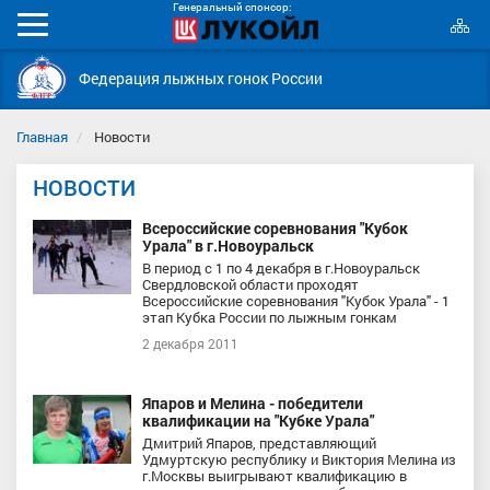
Генеральный спонсор:
К
Мобильное
с
меню
Федерация лыжных гонок России
Главная
Новости
НОВОСТИ
Всероссийские соревнования "Кубок
Урала" в г.Новоуральск
В период с 1 по 4 декабря в г.Новоуральск
Свердловской области проходят
Всероссийские соревнования "Кубок Урала" - 1
этап Кубка России по лыжным гонкам
2 декабря 2011
Япаров и Мелина - победители
квалификации на "Кубке Урала"
Дмитрий Япаров, представляющий
Удмуртскую республику и Виктория Мелина из
г.Москвы выигрывают квалификацию в