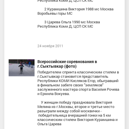
Республика Коми Д, ЦСП СК МС
2 Курамшина Виктория 1988 мс Москва
Воробьевы горы МС
3 Царева Ольга 1990 мс Москва
Республика Коми Д, ЦСП СК МС
24 ноября 2011
Всероссийские соревнования в
г.Сыктывкар (фото)
Победителем спринта классическим стилем в
г.Сыктывкар становится представитель
Республики КОМИ Кисляков Егор, обыгравший
в финальном забеге своих "земляков"
заслуженного мастера спорта Василия Рочева
и Ермила Вокуева.
У женщин победу праздновала Виктория
Мелина из г.Москвы, второе и третье место
разыграли между собой москвички -
победительница вчерашней гонки на 5 км
классическим стилем Виктория Курамшина и
Ольга Царева