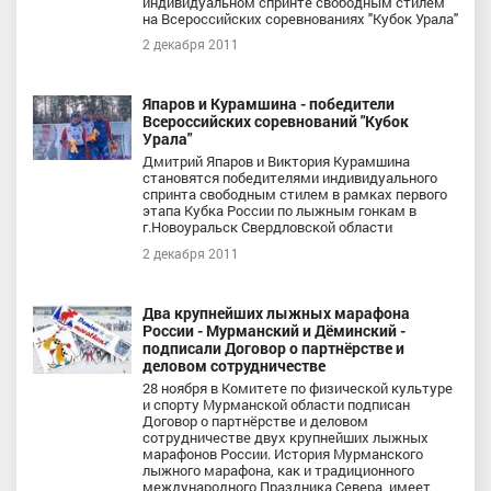
индивидуальном спринте свободным стилем
на Всероссийских соревнованиях "Кубок Урала"
2 декабря 2011
Япаров и Курамшина - победители
Всероссийских соревнований "Кубок
Урала"
Дмитрий Япаров и Виктория Курамшина
становятся победителями индивидуального
спринта свободным стилем в рамках первого
этапа Кубка России по лыжным гонкам в
г.Новоуральск Свердловской области
2 декабря 2011
Два крупнейших лыжных марафона
России - Мурманский и Дёминский -
подписали Договор о партнёрстве и
деловом сотрудничестве
28 ноября в Комитете по физической культуре
и спорту Мурманской области подписан
Договор о партнёрстве и деловом
сотрудничестве двух крупнейших лыжных
марафонов России. История Мурманского
лыжного марафона, как и традиционного
международного Праздника Севера, имеет