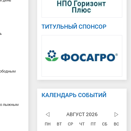
й день
ТИТУЛЬНЫЙ СПОНСОР
ть
вободным
КАЛЕНДАРЬ СОБЫТИЙ
 по лыжным
АВГУСТ 2026
ПН
ВТ
СР
ЧТ
ПТ
СБ
ВС