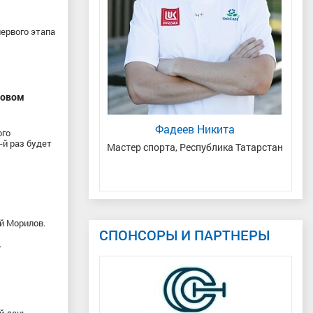
ервого этапа
ловом
л Владиславович
Фадеев Никита
ого
-й раз будет
ердловская область
Мастер спорта, Республика Татарстан
й Морилов.
СПОНСОРЫ И ПАРТНЕРЫ
.