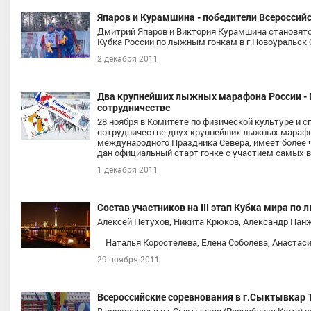
Япаров и Курамшина - победители Всероссийс
Дмитрий Япаров и Виктория Курамшина становятс
Кубка России по лыжным гонкам в г.Новоуральск
2 декабря 2011
Два крупнейших лыжных марафона России - М
сотрудничестве
28 ноября в Комитете по физической культуре и 
на Татьяна Андреевна
Забалуев Сергей Александро
сотрудничестве двух крупнейших лыжных марафон
международного Праздника Севера, имеет более че
ный мастер спорта
, Уральский,
Мастер спорта, ПФО, Республик
дан официальный старт гонке с участием самых 
нская область, г.Тюмень
Татарстан, Казань
1 декабря 2011
Состав участников на III этап Кубка мира п
Алексей Петухов, Никита Крюков, Александр Панж
Наталья Коростелева, Елена Соболева, Анастаси
29 ноября 2011
Всероссийские соревнования в г.Сыктывкар