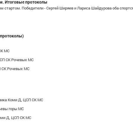
ем. Итоговые протоколы
ым стартом. Победители - Сергей Ширяев и Лариса Шайдурова оба спорт
(протоколы)
СК МС
ЦСП СК Рочевых МС
П СК Рочевых МС
ика Коми Д, ЦСП СК МС
евы горы МС
ми Д, ЦСП СК МС