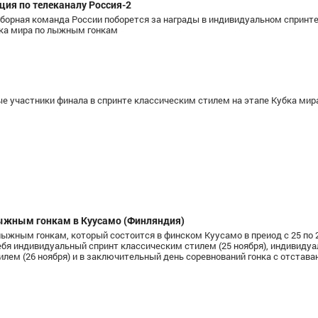
ция по телеканалу Россия-2
 сборная команда России поборется за награды в индивидуальном спринт
бка мира по лыжным гонкам
е участники финала в спринте классическим стилем на этапе Кубка мир
 лыжным гонкам в Куусамо (Финляндия)
лыжным гонкам, который состоится в финском Куусамо в преиод с 25 по 
ебя индивидуальный спринт классическим стилем (25 ноября), индивиду
лем (26 ноября) и в заключительный день соревнований гонка с отставан