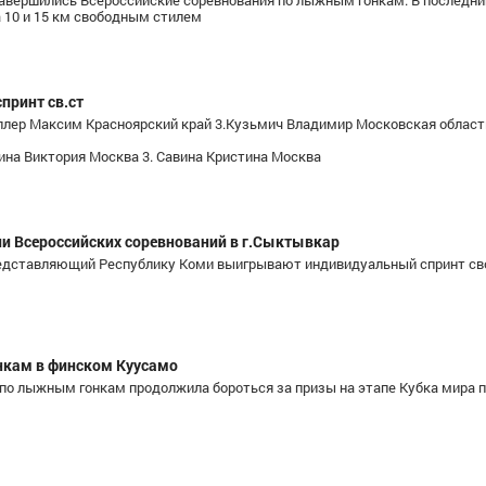
завершились Всероссийские соревнования по лыжным гонкам. В последни
а 10 и 15 км свободным стилем
принт св.ст
ллер Максим Красноярский край 3.Кузьмич Владимир Московская облас
а Виктория Москва 3. Савина Кристина Москва
ли Всероссийских соревнований в г.Сыктывкар
 представляющий Республику Коми выигрывают индивидуальный спринт с
нкам в финском Куусамо
и по лыжным гонкам продолжила бороться за призы на этапе Кубка мира