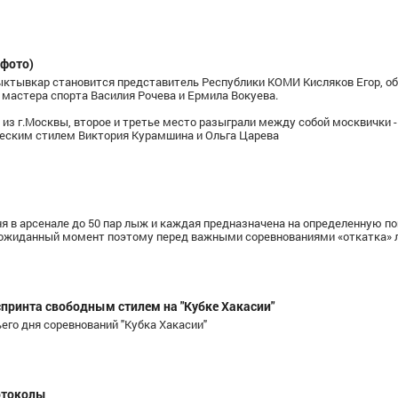
(фото)
ыктывкар становится представитель Республики КОМИ Кисляков Егор, о
 мастера спорта Василия Рочева и Ермила Вокуева.
з г.Москвы, второе и третье место разыграли между собой москвички -
ческим стилем Виктория Курамшина и Ольга Царева
я в арсенале до 50 пар лыж и каждая предназначена на определенную пог
неожиданный момент поэтому перед важными соревнованиями «откатка»
 спринта свободным стилем на "Кубке Хакасии"
ьего дня соревнований "Кубка Хакасии"
ротоколы