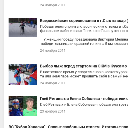
24 ноября 2011
Всероссийские соревнования в г.Сыктывкар 
Победителем спринта классическим стилем в г.С
финальном забеге своих "земляков" заслуженного
У женщин победу праздновала Виктория Мелина и
победительница вчерашней гонки на 5 км класси
24 ноября 2011
Выбор лыж перед стартом на ЭКМ в Куусамо
В настоящее время у спортсменов высокого уровн
та или иная пара может проявить себя в самый 
24 ноября 2011
Глеб Ретивых и Елена Соболева - победители
Глеб Ретивых и Елена Соболева - победители трет
23 ноября 2011
ВС "Кубок Хакасии" . Спринт свободным стилем. Итоговые п