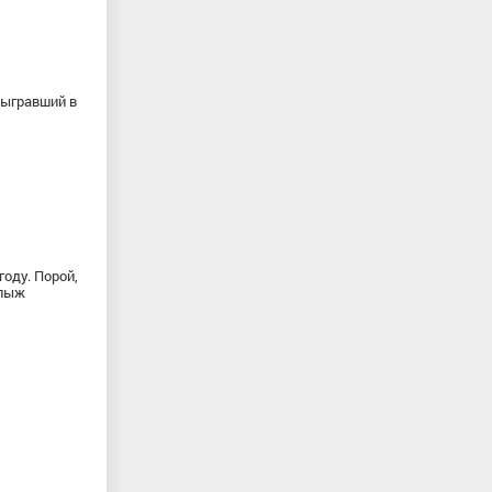
быгравший в
оду. Порой,
 лыж