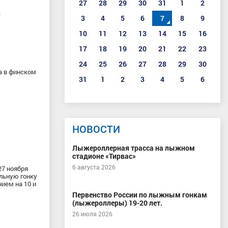
27
28
29
30
31
1
2
е
3
4
5
6
7
8
9
10
11
12
13
14
15
16
17
18
19
20
21
22
23
24
25
26
27
28
29
30
а в финском
31
1
2
3
4
5
6
НОВОСТИ
Лыжероллерная трасса на лыжном
стадионе «Тирвас»
6 августа 2026
27 ноября
альную гонку
ием на 10 и
Первенство России по лыжным гонкам
(лыжероллеры) 19-20 лет.
26 июля 2026