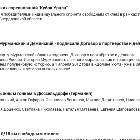
ких соревнований "Кубок Урала"
я победителями индивидуального спринта свободным стилем в рамках п
 Свердловской области
урманский и Дёминский - подписали Договор о партнёрстве и де
спорту Мурманской области подписан Договор о партнёрстве и деловом
вич
Пузанов Дмитрий Александрович
Муралеев Дании
ов России. История Мурманского лыжного марафона, как и традиционн
м полувековую историю, а 1 апреля 2012 года в «Долине Уюта» уже в 39
а
Хабаровский край
Мастер спорта, Св
выносливых мастеров лыжных гонок!
о лыжным гонкам в Дюссельдорфе (Германия)
инский, Антон Гафаров, Станислав Богданов, Михаил Девятьяров, Никола
я Доценко, Светлана Николаева, Наталья Матвеева, Евгения Шаповалова
 10/15 км свободным стилем