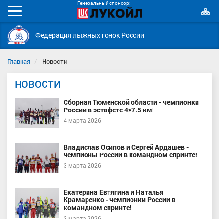
Генеральный спонсор:
К
Мобильное
с
меню
Федерация лыжных гонок России
Главная
Новости
НОВОСТИ
Сборная Тюменской области - чемпионки
России в эстафете 4×7.5 км!
4 марта 2026
Владислав Осипов и Сергей Ардашев -
чемпионы России в командном спринте!
3 марта 2026
Екатерина Евтягина и Наталья
Крамаренко - чемпионки России в
командном спринте!
3 марта 2026