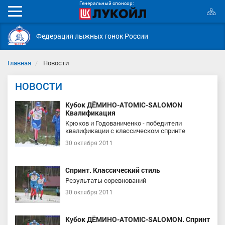
Генеральный спонсор:
К
Мобильное
с
меню
Федерация лыжных гонок России
Главная
Новости
НОВОСТИ
Кубок ДЁМИНО-ATOMIC-SALOMON
Квалификация
Крюков и Годованиченко - победители
квалификации с классическом спринте
30 октября 2011
Спринт. Классический стиль
Результаты соревнований
30 октября 2011
Кубок ДЁМИНО-ATOMIC-SALOMON. Спринт