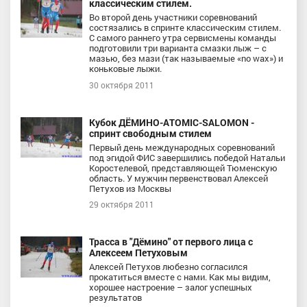
классическим стилем.
Во второй день участники соревнований
состязались в спринте классическим стилем.
С самого раннего утра сервисмены команды
подготовили три варианта смазки лыж – с
мазью, без мази (так называемые «no wax») и
коньковые лыжи.
30 октября 2011
Кубок ДЁМИНО-ATOMIC-SALOMON -
спринт свободным стилем
Первый день международных соревнований
под эгидой ФИС завершились победой Натальи
Коростелевой, представляющей Тюменскую
область. У мужчин первенствовал Алексей
Петухов из Москвы
29 октября 2011
Трасса в "Дёмино" от первого лица с
Алексеем Петуховым
Алексей Петухов любезно согласился
прокатиться вместе с нами. Как мы видим,
хорошее настроение – залог успешных
результатов